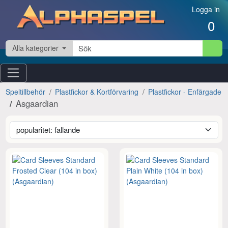
Hoppa till innehåll
Logga in
0
Alla kategorier
Speltillbehör
Plastfickor & Kortförvaring
Plastfickor - Enfärgade
Asgaardian