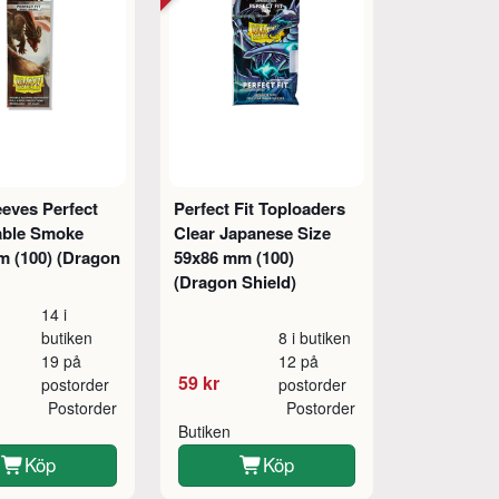
eeves Perfect
Perfect Fit Toploaders
lable Smoke
Clear Japanese Size
 (100) (Dragon
59x86 mm (100)
(Dragon Shield)
14 i
butiken
8 i butiken
19 på
12 på
59 kr
postorder
postorder
Postorder
Postorder
Butiken
Köp
Köp