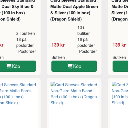
 Sleeves Standard
Card Sleeves Standard
Card Sl
 Dual Sky Blue &
Matte Dual Apple Green
Matte D
r (100 in box)
& Silver (100 in box)
Silver (
on Shield)
(Dragon Shield)
(Dragon
13 i
2 i butiken
butiken
18 på
16 på
kr
139 kr
139 kr
postorder
postorder
Postorder
Postorder
ken
Butiken
Butiken
Köp
Köp