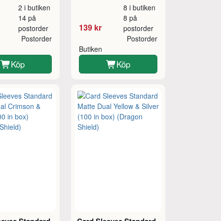
2 i butiken
8 i butiken
14 på
8 på
139 kr
postorder
postorder
Postorder
Postorder
Butiken
Köp
Köp