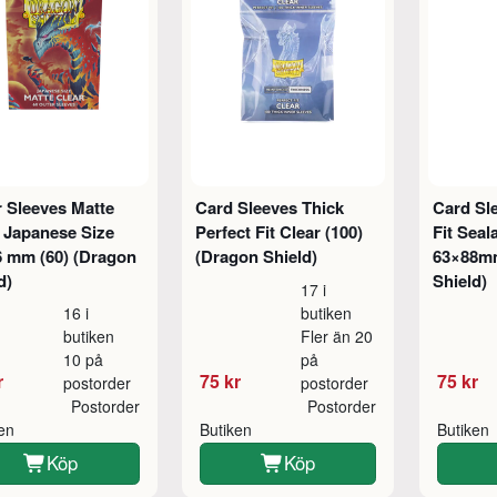
 Sleeves Matte
Card Sleeves Thick
Card Sl
 Japanese Size
Perfect Fit Clear (100)
Fit Sea
6 mm (60) (Dragon
(Dragon Shield)
63×88mm
d)
Shield)
17 i
16 i
butiken
butiken
Fler än 20
10 på
på
r
75 kr
75 kr
postorder
postorder
Postorder
Postorder
ken
Butiken
Butiken
Köp
Köp