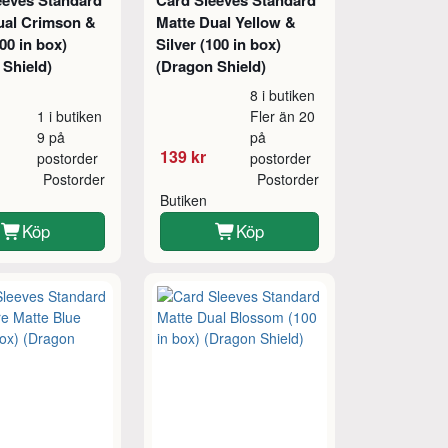
eeves Standard
Card Sleeves Standard
ual Crimson &
Matte Dual Yellow &
100 in box)
Silver (100 in box)
 Shield)
(Dragon Shield)
8 i butiken
1 i butiken
Fler än 20
9 på
på
139 kr
postorder
postorder
Postorder
Postorder
Butiken
Köp
Köp