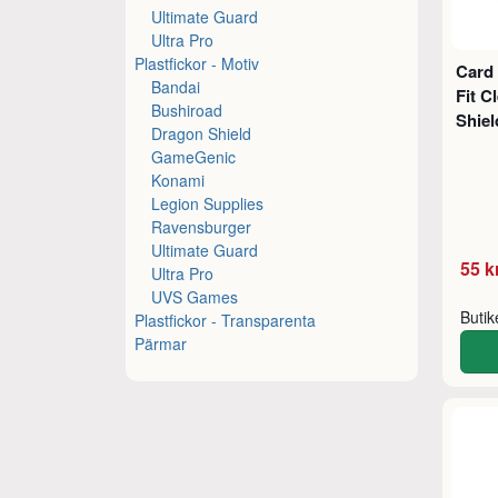
Ultimate Guard
Ultra Pro
Plastfickor - Motiv
Card 
Bandai
Fit C
Bushiroad
Shiel
Dragon Shield
GameGenic
Konami
Legion Supplies
Ravensburger
Ultimate Guard
55 k
Ultra Pro
UVS Games
Buti
Plastfickor - Transparenta
Pärmar