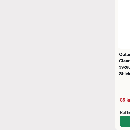
Outer
Clear
59x8
Shiel
85 k
Buti