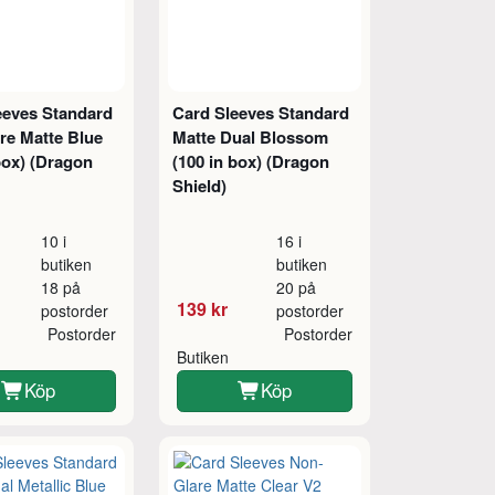
eeves Standard
Card Sleeves Standard
re Matte Blue
Matte Dual Blossom
box) (Dragon
(100 in box) (Dragon
Shield)
10 i
16 i
butiken
butiken
18 på
20 på
139 kr
postorder
postorder
Postorder
Postorder
Butiken
Köp
Köp