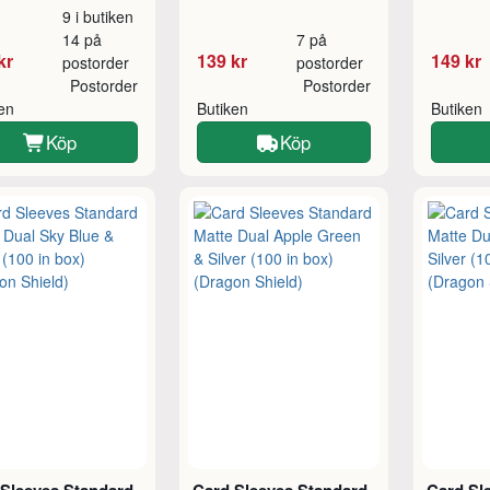
9 i butiken
14 på
7 på
kr
139 kr
149 kr
postorder
postorder
Postorder
Postorder
ken
Butiken
Butiken
Köp
Köp