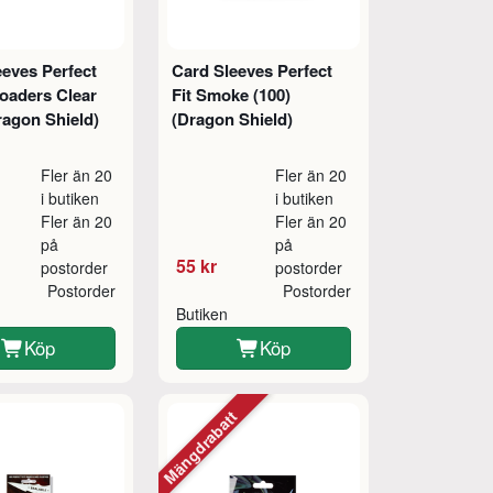
eeves Perfect
Card Sleeves Perfect
loaders Clear
Fit Smoke (100)
ragon Shield)
(Dragon Shield)
Fler än 20
Fler än 20
i butiken
i butiken
Fler än 20
Fler än 20
på
på
55 kr
postorder
postorder
Postorder
Postorder
Butiken
Köp
Köp
Mängdrabatt