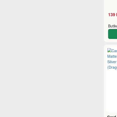
139 
Buti