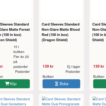
 Sleeves Standard
Card Sleeves Standard
Card Sl
lare Matte Forest
Non-Glare Matte Blood
Non-Gla
 (100 in box)
Red (100 in box)
(100 in 
on Shield)
(Dragon Shield)
Shield)
10 i
butiken
Fler än 20
på
kr
139 kr
139 kr
postorder
Ej i lager
Postorder
Postorder
ken
Butiken
Butiken
Köp
Boka