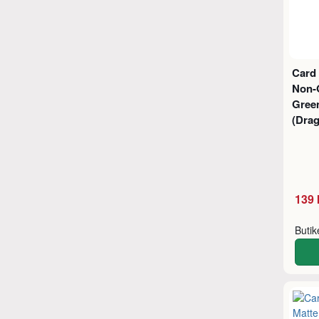
Card
Non-G
Green
(Drag
139 
Buti