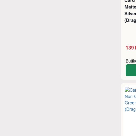
Card
Matte
Silve
(Drag
139 
Buti