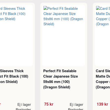
Sleeves Thick
Perfect Fit Sealable
Card Sl
ct Fit Black (100)
Clear Japanese Size
Matte D
on Shield)
59x86 mm (100)
Copper (
(Dragon Shield)
(Dragon
r
75 kr
139 kr
Ej i lager
Ej i lager
Postorder
Postorder