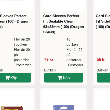
Sleeves Perfect
Card Sleeves Perfect
Card Sl
lear (100) (Dragon
Fit Sealable Clear
Fit Side
d)
63×88mm (100) (Dragon
(100) (D
Shield)
Fler än 20
16 i
i butiken
butiken
Fler än 20
Fler än 20
på
på
r
79 kr
55 kr
postorder
postorder
Postorder
Postorder
ken
Butiken
Butiken
Köp
Köp