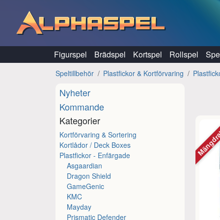
Hoppa till innehåll
Figurspel
Brädspel
Kortspel
Rollspel
Spel
Speltillbehör
Plastfickor & Kortförvaring
Plastfic
Nyheter
Kommande
Kategorier
Mängdr
Kortförvaring & Sortering
Kortlådor / Deck Boxes
Plastfickor - Enfärgade
Asgaardian
Dragon Shield
GameGenic
KMC
Mayday
Prismatic Defender