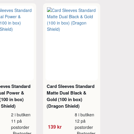
eeves Standard
Card Sleeves Standard
ual Power &
Matte Dual Black &
100 in box)
Gold (100 in box)
 Shield)
(Dragon Shield)
2 i butiken
8 i butiken
11 på
12 på
139 kr
postorder
postorder
Postorder
Postorder