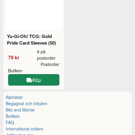
Yu-Gi-Oh! TCG: Gold
Pride Card Sleeves (50)
6 på
79 kr
postorder
Postorder
Butiken
Köp
Alphabar
Begagnat och inbyten
Bits and Mortar
Butiken
FAQ
International orders
Jobba hos oss