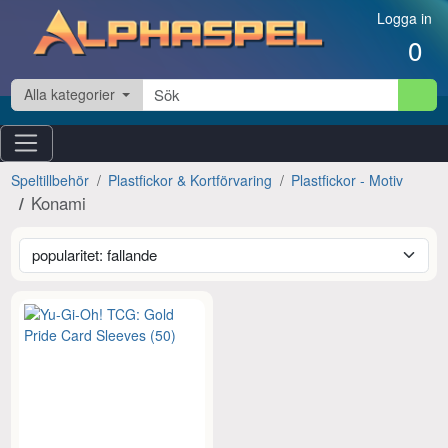
Hoppa till innehåll
Logga in
0
Alla kategorier
Speltillbehör
Plastfickor & Kortförvaring
Plastfickor - Motiv
Konami