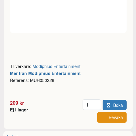
Tillverkare:
Modiphius Entertainment
Mer från Modiphius Entertainment
Referens: MUH050226
Antal
209 kr
Boka
Ej i lager
Bevaka