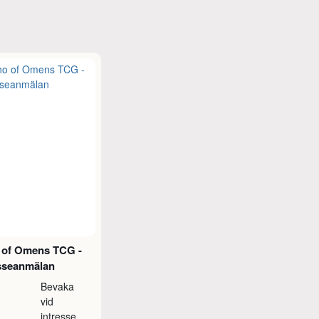
 of Omens TCG -
esseanmälan
Bevaka
vid
intresse,