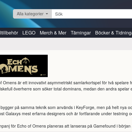
Alla kategorier
tillbehör
LEGO
Merch & Mer
Tärningar
Böcker & Tidning
f Omens är ett innovativt asymmetriskt samlarkortspel för två spelare 
skefull överherre som söker total dominans, medan den andra spelar e


 bygger på samma teknik som används i KeyForge, men på helt nya och ö
st Galaxys mest erfarna designers och är fortfarande under testning och
panj för Echo of Omens planeras att lanseras på Gamefound i börja