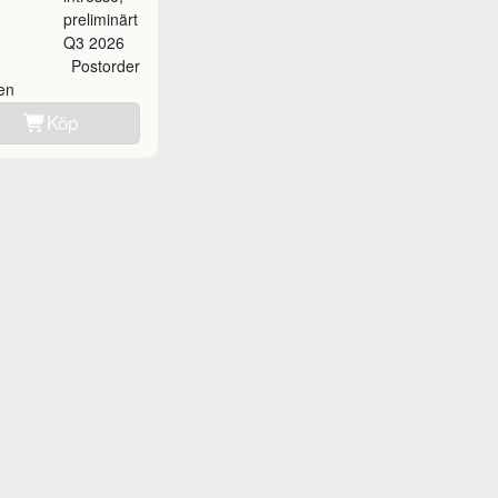
preliminärt
Q3 2026
Postorder
ken
Köp