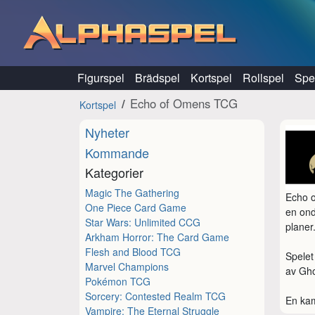
Hoppa till innehåll
Figurspel
Brädspel
Kortspel
Rollspel
Spel
Echo of Omens TCG
Kortspel
Nyheter
Kommande
Kategorier
Magic The Gathering
Echo o
One Piece Card Game
en ond
Star Wars: Unlimited CCG
planer.
Arkham Horror: The Card Game
Flesh and Blood TCG
Spelet
Marvel Champions
av Gho
Pokémon TCG
Sorcery: Contested Realm TCG
En kam
Vampire: The Eternal Struggle