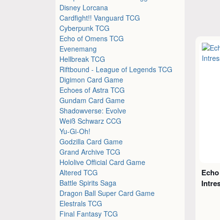
Disney Lorcana
Cardfight!! Vanguard TCG
Cyberpunk TCG
Echo of Omens TCG
Evenemang
Hellbreak TCG
Riftbound - League of Legends TCG
Digimon Card Game
Echoes of Astra TCG
Gundam Card Game
Shadowverse: Evolve
Weiß Schwarz CCG
Yu-Gi-Oh!
Godzilla Card Game
Grand Archive TCG
Hololive Official Card Game
Echo
Altered TCG
Battle Spirits Saga
Intr
Dragon Ball Super Card Game
Elestrals TCG
Final Fantasy TCG