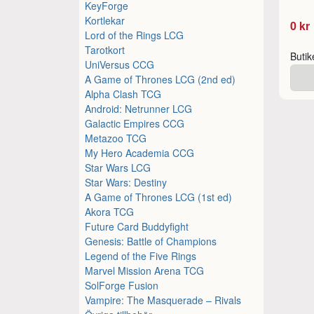
KeyForge
Kortlekar
0 kr
Lord of the Rings LCG
Tarotkort
Buti
UniVersus CCG
A Game of Thrones LCG (2nd ed)
Alpha Clash TCG
Android: Netrunner LCG
Galactic Empires CCG
Metazoo TCG
My Hero Academia CCG
Star Wars LCG
Star Wars: Destiny
A Game of Thrones LCG (1st ed)
Akora TCG
Future Card Buddyfight
Genesis: Battle of Champions
Legend of the Five Rings
Marvel Mission Arena TCG
SolForge Fusion
Vampire: The Masquerade – Rivals