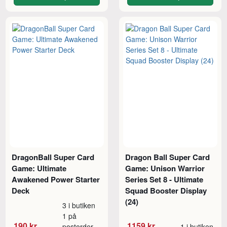
DragonBall Super Card
Dragon Ball Super Card
Game: Ultimate
Game: Unison Warrior
Awakened Power Starter
Series Set 8 - Ultimate
Deck
Squad Booster Display
(24)
3 i butiken
1 på
190 kr
1159 kr
postorder
1 i butiken