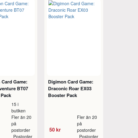
 Card Game:
Digimon Card Game:
venture BT07
Draconic Roar EX03
 Pack
Booster Pack
15 i
butiken
Fler än 20
Fler än 20
på
på
50 kr
postorder
postorder
Postorder
Postorder