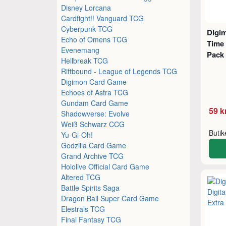
Disney Lorcana
Cardfight!! Vanguard TCG
Cyberpunk TCG
Digi
Echo of Omens TCG
Time
Evenemang
Pack
Hellbreak TCG
Riftbound - League of Legends TCG
Digimon Card Game
Echoes of Astra TCG
Gundam Card Game
59 k
Shadowverse: Evolve
Weiß Schwarz CCG
Buti
Yu-Gi-Oh!
Godzilla Card Game
Grand Archive TCG
Hololive Official Card Game
Altered TCG
Battle Spirits Saga
Dragon Ball Super Card Game
Elestrals TCG
Final Fantasy TCG