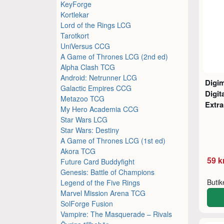
KeyForge
Kortlekar
Lord of the Rings LCG
Tarotkort
UniVersus CCG
A Game of Thrones LCG (2nd ed)
Alpha Clash TCG
Android: Netrunner LCG
Digi
Galactic Empires CCG
Digit
Metazoo TCG
Extra
My Hero Academia CCG
Star Wars LCG
Star Wars: Destiny
A Game of Thrones LCG (1st ed)
Akora TCG
59 k
Future Card Buddyfight
Genesis: Battle of Champions
Buti
Legend of the Five Rings
Marvel Mission Arena TCG
SolForge Fusion
Vampire: The Masquerade – Rivals