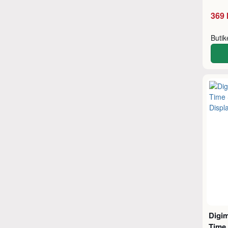
369 
Buti
Digi
Time