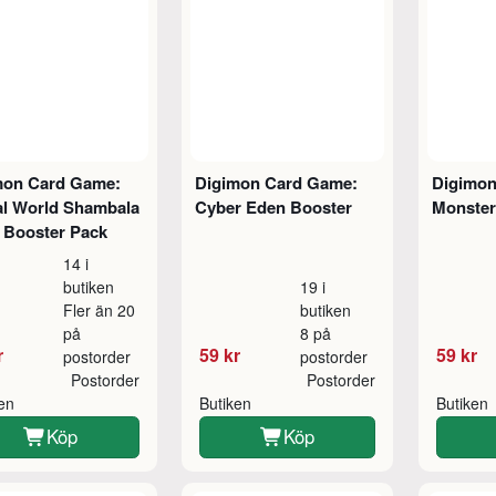
mon Card Game:
Digimon Card Game:
Digimon
al World Shambala
Cyber Eden Booster
Monster
 Booster Pack
14 i
butiken
19 i
Fler än 20
butiken
på
8 på
r
59 kr
59 kr
postorder
postorder
Postorder
Postorder
ken
Butiken
Butiken
Köp
Köp