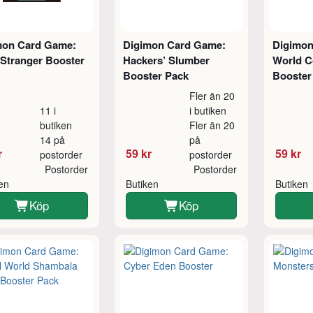
mon Card Game:
Digimon Card Game:
Digimon
 Stranger Booster
Hackers’ Slumber
World C
Booster Pack
Booster
Fler än 20
11 i
i butiken
butiken
Fler än 20
14 på
på
r
59 kr
59 kr
postorder
postorder
Postorder
Postorder
ken
Butiken
Butiken
Köp
Köp