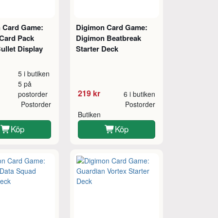
 Card Game:
Digimon Card Game:
 Card Pack
Digimon Beatbreak
Bullet Display
Starter Deck
5 i butiken
5 på
219 kr
postorder
6 i butiken
Postorder
Postorder
Butiken
Köp
Köp