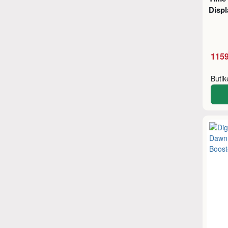
Displ
1159
Buti