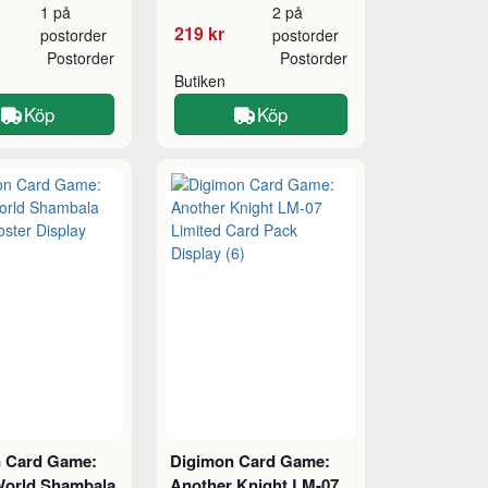
1 på
2 på
219 kr
postorder
postorder
Postorder
Postorder
Butiken
Köp
Köp
 Card Game:
Digimon Card Game:
 World Shambala
Another Knight LM-07