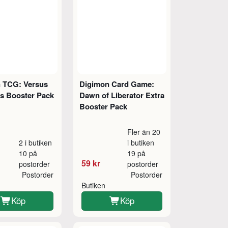
 TCG: Versus
Digimon Card Game:
s Booster Pack
Dawn of Liberator Extra
Booster Pack
Fler än 20
2 i butiken
i butiken
10 på
19 på
59 kr
postorder
postorder
Postorder
Postorder
Butiken
Köp
Köp