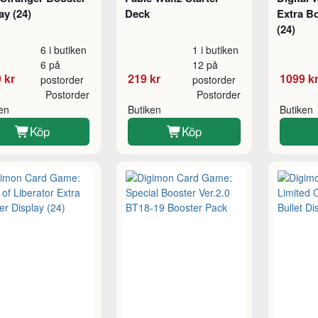
ay (24)
Deck
Extra B
(24)
6 i butiken
1 i butiken
6 på
12 på
 kr
219 kr
1099 k
postorder
postorder
Postorder
Postorder
ken
Butiken
Butiken
Köp
Köp