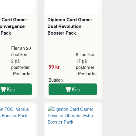
 Card Game:
Digimon Card Game:
onvergence
Dual Revolution
 Pack
Booster Pack
Fler än 20
i butiken
5 i butiken
2 på
17 på
59 kr
postorder
postorder
Postorder
Postorder
Butiken
Köp
Köp