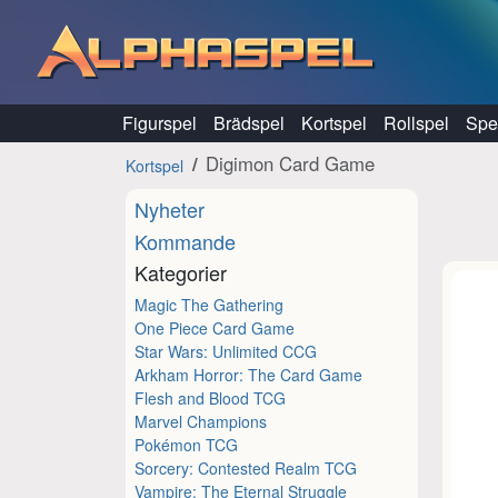
Hoppa till innehåll
Figurspel
Brädspel
Kortspel
Rollspel
Spel
Digimon Card Game
Kortspel
Nyheter
Kommande
Kategorier
Magic The Gathering
One Piece Card Game
Star Wars: Unlimited CCG
Arkham Horror: The Card Game
Flesh and Blood TCG
Marvel Champions
Pokémon TCG
Sorcery: Contested Realm TCG
Vampire: The Eternal Struggle