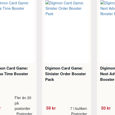
mon Card Game:
Digimon Card Game:
Digimon
ss Time Booster
Sinister Order Booster
Next Ad
Pack
Booster
Fler än 20
på
r
59 kr
50 kr
postorder
7 i butiken
Postorder
Postorder