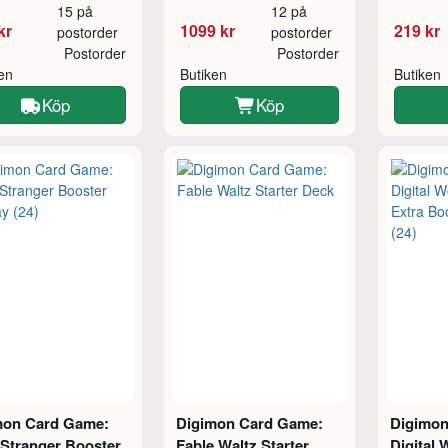
15 på
12 på
kr
1099 kr
219 kr
postorder
postorder
Postorder
Postorder
ken
Butiken
Butiken
Köp
Köp
mon Card Game:
Digimon Card Game:
Digimon
 Stranger Booster
Fable Waltz Starter
Digital