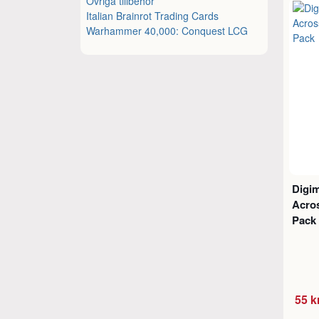
Övriga tillbehör
Italian Brainrot Trading Cards
Warhammer 40,000: Conquest LCG
Digi
Acro
Pack
55 k