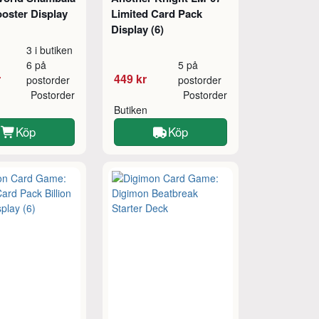
ooster Display
Limited Card Pack
Display (6)
3 i butiken
6 på
5 på
r
449 kr
postorder
postorder
Postorder
Postorder
Butiken
Köp
Köp