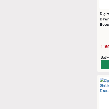
Digi
Dawn 
Boost
1159
Buti