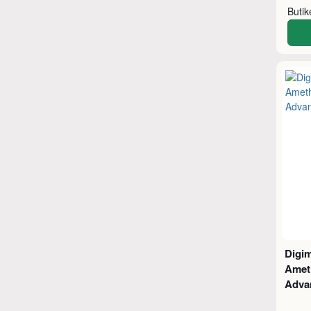
Buti
Digi
Amet
Adva