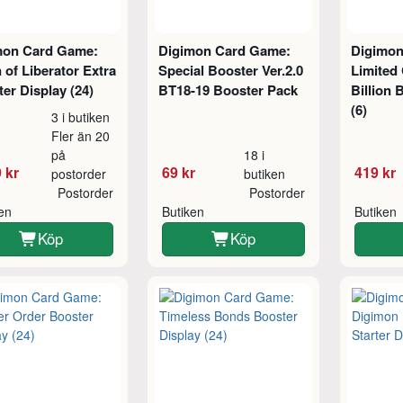
mon Card Game:
Digimon Card Game:
Digimon
of Liberator Extra
Special Booster Ver.2.0
Limited
er Display (24)
BT18-19 Booster Pack
Billion 
(6)
3 i butiken
Fler än 20
på
18 i
 kr
69 kr
419 kr
postorder
butiken
Postorder
Postorder
ken
Butiken
Butiken
Köp
Köp