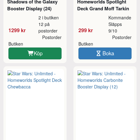
Shadows of the Galaxy
Homeworlds Spotlight
Booster Display (24)
Deck Grand Moff Tarkin
2 i butiken
Kommande
12 på
Släpps
1299 kr
299 kr
postorder
9/10
Postorder
Postorder
Butiken
Butiken
Köp
Boka