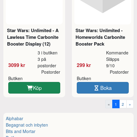
Star Wars: Unlimited - A
Star Wars: Unlimited -
Lawless Time Carbonite
Homeworlds Carbonite
Booster Display (12)
Booster Pack
3 i butiken
Kommande
3 på
Släpps
3099 kr
299 kr
postorder
9/10
Postorder
Postorder
Butiken
Butiken
Köp
Boka
«
1
2
»
Alphabar
Begagnat och inbyten
Bits and Mortar