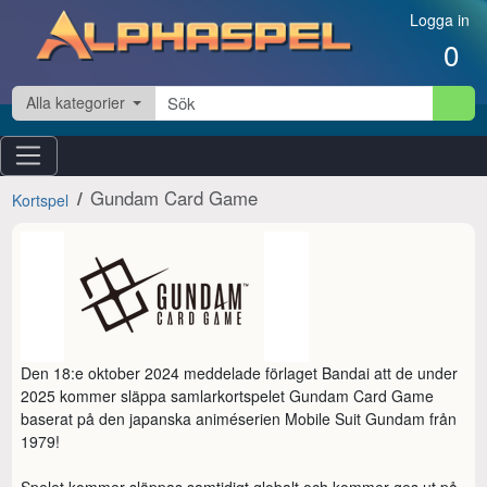
Hoppa till innehåll
Logga in
0
Alla kategorier
Gundam Card Game
Kortspel
Den 18:e oktober 2024 meddelade förlaget Bandai att de under 
2025 kommer släppa samlarkortspelet Gundam Card Game 
baserat på den japanska animéserien Mobile Suit Gundam från 
1979!

Spelet kommer släppas samtidigt globalt och kommer ges ut på 