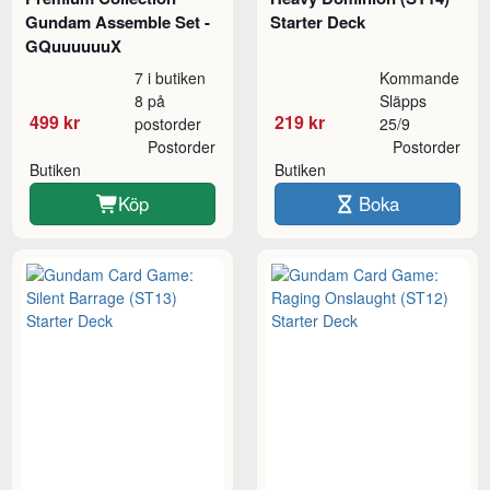
Gundam Assemble Set -
Starter Deck
GQuuuuuuX
7 i butiken
Kommande
8 på
Släpps
499 kr
219 kr
postorder
25/9
Postorder
Postorder
Butiken
Butiken
Köp
Boka