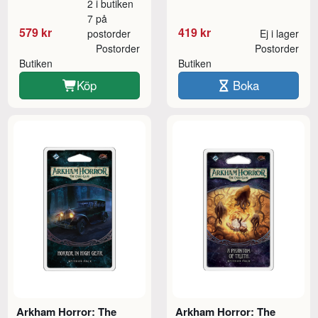
2 i butiken
7 på
579 kr
419 kr
postorder
Ej i lager
Postorder
Postorder
Butiken
Butiken
Köp
Boka
Arkham Horror: The
Arkham Horror: The