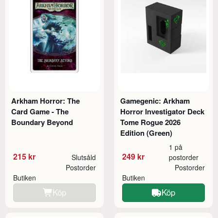
Arkham Horror: The
Gamegenic: Arkham
Card Game - The
Horror Investigator Deck
Boundary Beyond
Tome Rogue 2026
Edition (Green)
1 på
215 kr
249 kr
Slutsåld
postorder
Postorder
Postorder
Butiken
Butiken
Köp
Köp