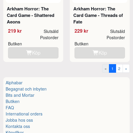
Arkham Horror: The
Arkham Horror: The
Card Game - Shattered
Card Game - Threads of
Aeons
Fate
219 kr
229 kr
Slutsåld
Slutsåld
Postorder
Postorder
Butiken
Butiken
Köp
Köp
«
1
2
»
Alphabar
Begagnat och inbyten
Bits and Mortar
Butiken
FAQ
International orders
Jobba hos oss
Kontakta oss
Köpvillkor