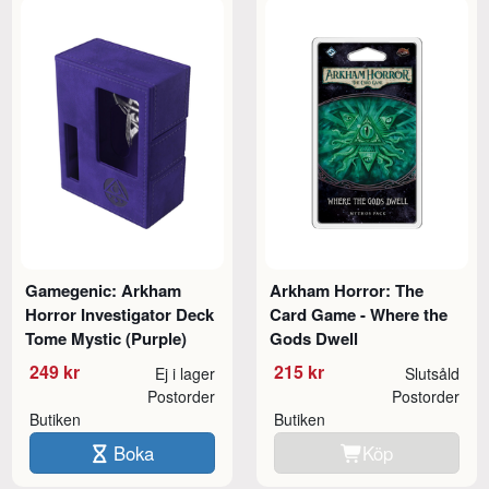
Gamegenic: Arkham
Arkham Horror: The
Horror Investigator Deck
Card Game - Where the
Tome Mystic (Purple)
Gods Dwell
249 kr
215 kr
Ej i lager
Slutsåld
Postorder
Postorder
Butiken
Butiken
Boka
Köp