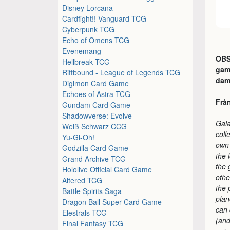
Disney Lorcana
Cardfight!! Vanguard TCG
Cyberpunk TCG
Echo of Omens TCG
Evenemang
OBS!
Hellbreak TCG
gam
Riftbound - League of Legends TCG
dam
Digimon Card Game
Echoes of Astra TCG
Från
Gundam Card Game
Shadowverse: Evolve
Gala
Weiß Schwarz CCG
coll
Yu-Gi-Oh!
own 
Godzilla Card Game
the 
Grand Archive TCG
the 
Hololive Official Card Game
othe
Altered TCG
the 
Battle Spirits Saga
plan
Dragon Ball Super Card Game
can 
Elestrals TCG
(and
Final Fantasy TCG