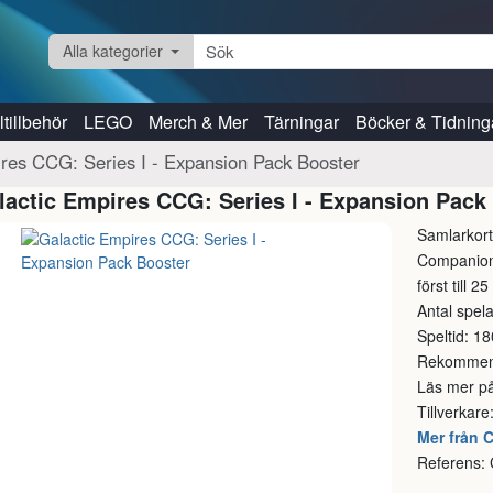
Alla kategorier
tillbehör
LEGO
Merch & Mer
Tärningar
Böcker & Tidning
res CCG: Series I - Expansion Pack Booster
lactic Empires CCG: Series I - Expansion Pack
Samlarkort
Companion
först till 2
Antal spela
Speltid: 1
Rekommend
Läs mer p
Tillverkare
Mer från
Referens: