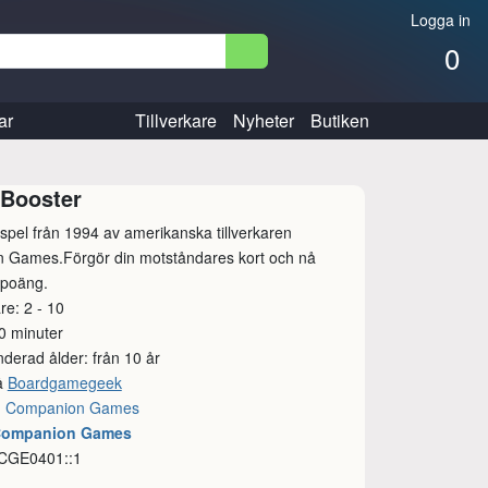
Logga in
0
ar
Tillverkare
Nyheter
Butiken
 Booster
spel från 1994 av amerikanska tillverkaren
 Games.Förgör din motståndares kort och nå
5 poäng.
re: 2 - 10
80 minuter
erad ålder: från 10 år
å
Boardgamegeek
:
Companion Games
 Companion Games
 CGE0401::1