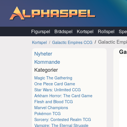
Hoppa till innehåll
Figurspel
Brädspel
Kortspel
Rollspel
Spel
Galactic Empi
Kortspel
Galactic Empires CCG
Ga
Nyheter
Kommande
Kategorier
Magic The Gathering
One Piece Card Game
Star Wars: Unlimited CCG
Arkham Horror: The Card Game
Flesh and Blood TCG
Marvel Champions
Pokémon TCG
Sorcery: Contested Realm TCG
Vampire: The Eternal Struggle