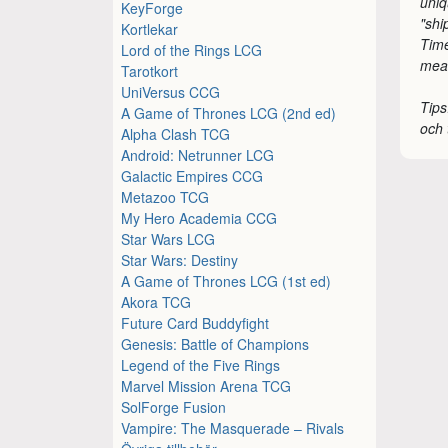
uniq
KeyForge
"shi
Kortlekar
Time
Lord of the Rings LCG
mea
Tarotkort
UniVersus CCG
Tips
A Game of Thrones LCG (2nd ed)
och 
Alpha Clash TCG
Android: Netrunner LCG
Galactic Empires CCG
Metazoo TCG
My Hero Academia CCG
Star Wars LCG
Star Wars: Destiny
A Game of Thrones LCG (1st ed)
Akora TCG
Future Card Buddyfight
Genesis: Battle of Champions
Legend of the Five Rings
Marvel Mission Arena TCG
SolForge Fusion
Vampire: The Masquerade – Rivals