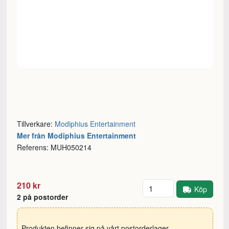
Tillverkare:
Modiphius Entertainment
Mer från Modiphius Entertainment
Referens: MUH050214
Antal
210 kr
Köp
2 på postorder
Produkten befinner sig på vårt postorderlager.