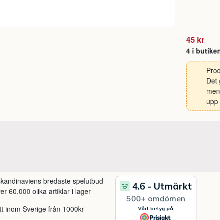
45 kr
4 i butike
Prod
Det 
men 
upp 
 skandinaviens bredaste spelutbud
r 60.000 olika artiklar i lager
itt inom Sverige från 1000kr