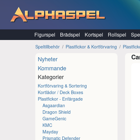
Hoppa till innehåll
Figurspel
Brädspel
Kortspel
Rollspel
Spel
Speltillbehör
Plastfickor & Kortförvaring
Plastfic
Ca
Nyheter
Kommande
Kategorier
Kortförvaring & Sortering
Kortlådor / Deck Boxes
Plastfickor - Enfärgade
Asgaardian
Dragon Shield
GameGenic
KMC
Mayday
Prismatic Defender