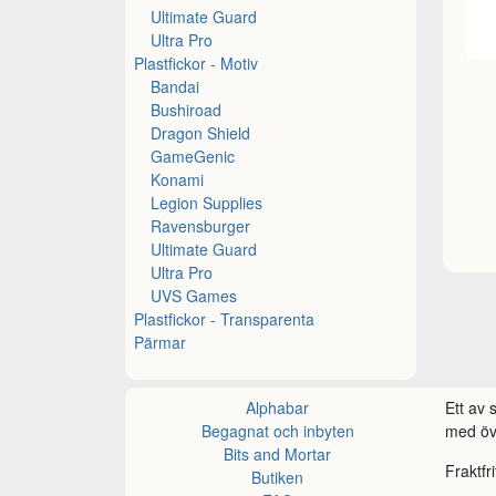
Ultimate Guard
Ultra Pro
Plastfickor - Motiv
Bandai
Bushiroad
Dragon Shield
GameGenic
Konami
Legion Supplies
Ravensburger
Ultimate Guard
Ultra Pro
UVS Games
Plastfickor - Transparenta
Pärmar
Alphabar
Ett av
Begagnat och inbyten
med öve
Bits and Mortar
Fraktfr
Butiken