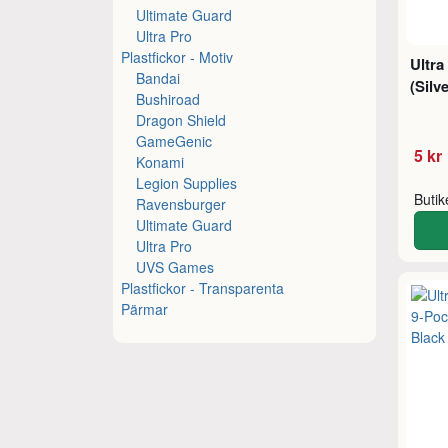
Ultimate Guard
Ultra Pro
Plastfickor - Motiv
Ultra
Bandai
(Silve
Bushiroad
Dragon Shield
GameGenic
5 kr
Konami
Legion Supplies
Buti
Ravensburger
Ultimate Guard
Ultra Pro
UVS Games
Plastfickor - Transparenta
Pärmar