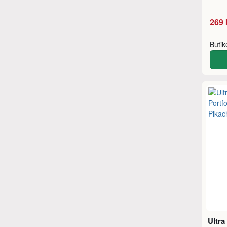
269 
Buti
Ultra