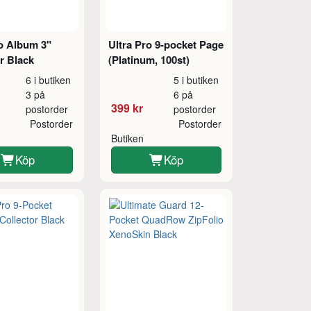
ro Album 3"
Ultra Pro 9-pocket Page
r Black
(Platinum, 100st)
6 i butiken
5 i butiken
3 på
6 på
399 kr
postorder
postorder
Postorder
Postorder
Butiken
Köp
Köp