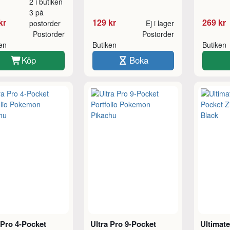
2 i butiken
3 på
kr
129 kr
269 kr
postorder
Ej i lager
Postorder
Postorder
ken
Butiken
Butiken
Köp
Boka
 Pro 4-Pocket
Ultra Pro 9-Pocket
Ultimate