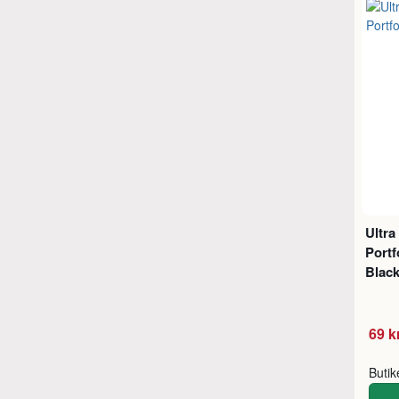
Ultra
Portf
Blac
69 k
Buti