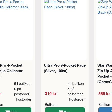
 Pro 4-Pocket
Ultra Pro 9-Pocket Page
Star War
olio Collector
(Silver, 100st)
Zip-Up 
k
Pocket -
(GameG
5 i butiken
4 i butiken
6 på
5 på
r
310 kr
369 kr
postorder
postorder
Postorder
Postorder
ken
Butiken
Butiken