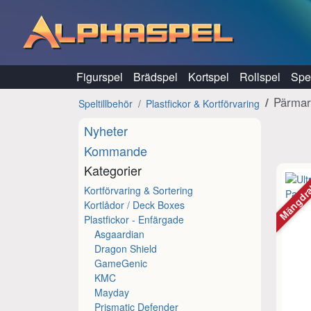
Hoppa till innehåll
Figurspel
Brädspel
Kortspel
Rollspel
Spel
Pärma
Speltillbehör
Plastfickor & Kortförvaring
Nyheter
Kommande
Kategorier
Mängdr
Kortförvaring & Sortering
Kortlådor / Deck Boxes
Plastfickor - Enfärgade
Asgaardian
Dragon Shield
GameGenic
KMC
Mayday
Prismatic Defender