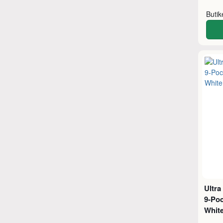
Buti
Ultr
9-Poc
Whit