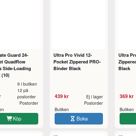
ate Guard 24-
Ultra Pro Vivid 12-
Ultra Pr
et QuadRow
Pocket Zippered PRO-
Zippere
s Side-Loading
Binder Black
Black
 (10)
9 i butiken
12 på
r
439 kr
369 kr
postorder
Ej i lager
Postorder
Postorder
ken
Butiken
Butiken
Köp
Boka