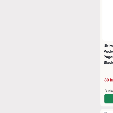
Ultim
Pock
Page
Black
89 k
Buti