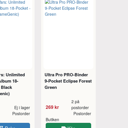
s: Unlimited
Ultra Pro PRO-Binder
Album 18-
9-Pocket Eclipse Forest
 Black
Green
enic)
2 på
269 kr
Ej i lager
postorder
Postorder
Postorder
Butiken