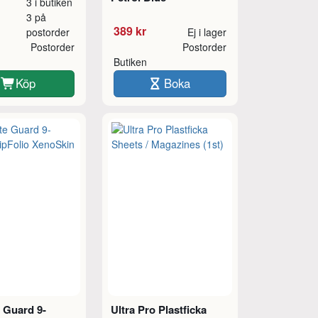
3 i butiken
3 på
389 kr
postorder
Ej i lager
Postorder
Postorder
Butiken
Köp
Boka
 Guard 9-
Ultra Pro Plastficka