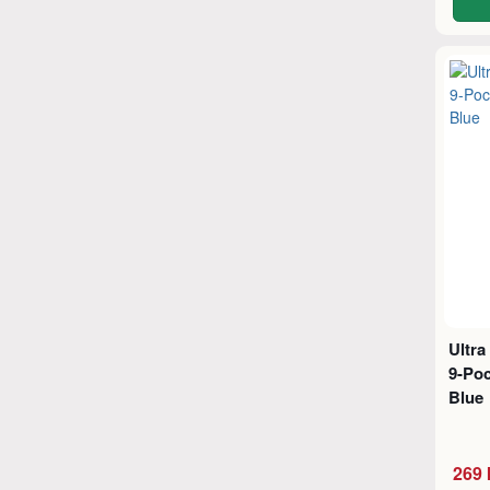
Ultr
9-Poc
Blue
269 