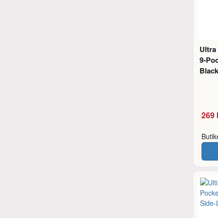
Ultr
9-Poc
Blac
269 
Buti