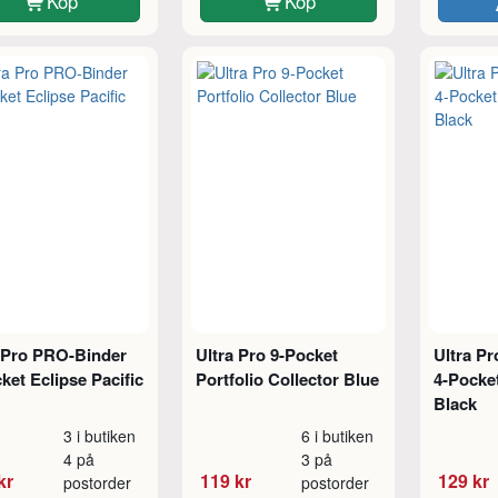
Köp
Köp
a Pro PRO-Binder
Ultra Pro 9-Pocket
Ultra P
ket Eclipse Pacific
Portfolio Collector Blue
4-Pocket
Black
3 i butiken
6 i butiken
4 på
3 på
kr
119 kr
129 kr
postorder
postorder