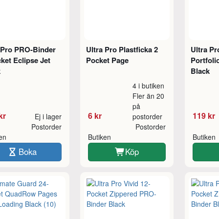
a Pro PRO-Binder
Ultra Pro Plastficka 2
Ultra Pr
ket Eclipse Jet
Pocket Page
Portfoli
k
Black
4 i butiken
Fler än 20
på
kr
6 kr
119 kr
Ej i lager
postorder
Postorder
Postorder
ken
Butiken
Butiken
Boka
Köp