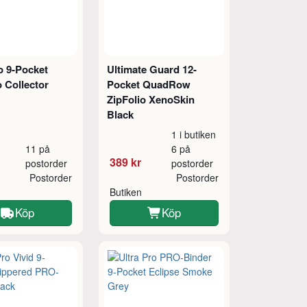
o 9-Pocket
Ultimate Guard 12-
o Collector
Pocket QuadRow
ZipFolio XenoSkin
Black
1 i butiken
11 på
6 på
389 kr
postorder
postorder
Postorder
Postorder
Butiken
Köp
Köp