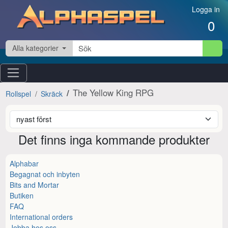
Hoppa till innehåll
Logga in
0
Alla kategorier
The Yellow King RPG
Rollspel
Skräck
Det finns inga kommande produkter
Alphabar
Begagnat och inbyten
Bits and Mortar
Butiken
FAQ
International orders
Jobba hos oss