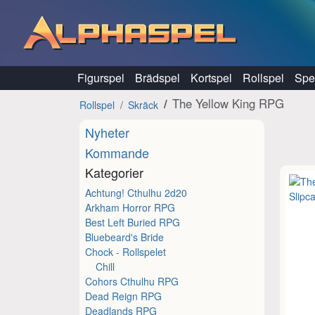
Hoppa till innehåll
Figurspel
Brädspel
Kortspel
Rollspel
Spel
The Yellow King RPG
Rollspel
Skräck
Nyheter
Kommande
Kategorier
Achtung! Cthulhu 2d20
Arkham Horror RPG
Best Left Buried RPG
Bluebeard's Bride
Chock - Rollspelet
Chill
Cohors Cthulhu RPG
Dead Reign RPG
Deadlands RPG