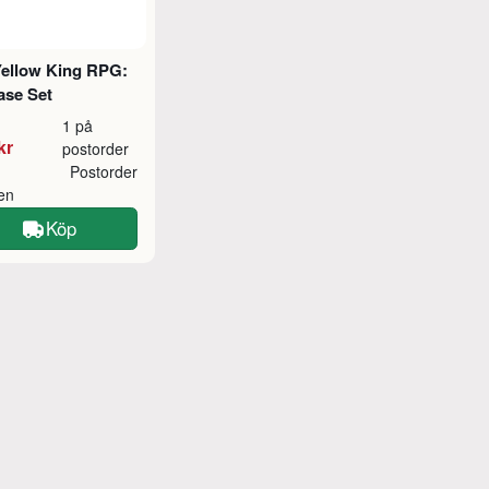
Yellow King RPG:
ase Set
1 på
kr
postorder
Postorder
ken
Köp