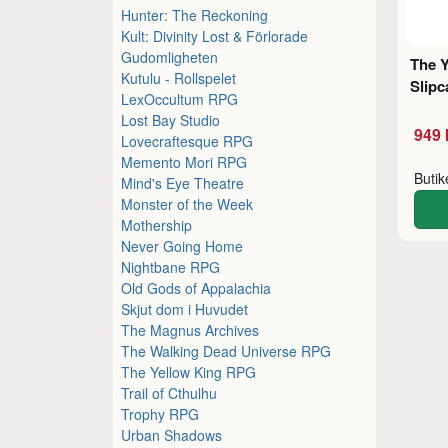
Hunter: The Reckoning
Kult: Divinity Lost & Förlorade
Gudomligheten
The 
Kutulu - Rollspelet
Slipc
LexOccultum RPG
Lost Bay Studio
949 
Lovecraftesque RPG
Memento Mori RPG
Buti
Mind's Eye Theatre
Monster of the Week
Mothership
Never Going Home
Nightbane RPG
Old Gods of Appalachia
Skjut dom i Huvudet
The Magnus Archives
The Walking Dead Universe RPG
The Yellow King RPG
Trail of Cthulhu
Trophy RPG
Urban Shadows