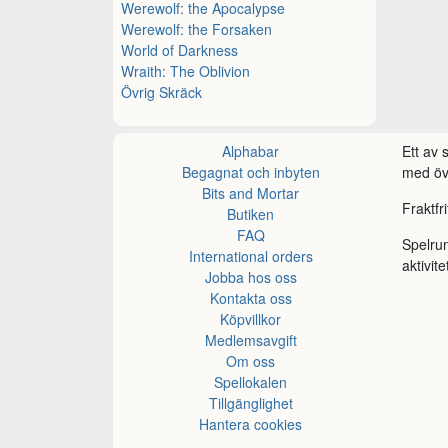
Werewolf: the Apocalypse
Werewolf: the Forsaken
World of Darkness
Wraith: The Oblivion
Övrig Skräck
Alphabar
Ett av
Begagnat och inbyten
med öve
Bits and Mortar
Fraktfr
Butiken
FAQ
Spelru
International orders
aktivite
Jobba hos oss
Kontakta oss
Köpvillkor
Medlemsavgift
Om oss
Spellokalen
Tillgänglighet
Hantera cookies