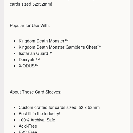
cards sized 52x52mm!
Popular for Use With:
Kingdom Death Monster™
Kingdom Death Monster Gambler's Chest™
Isofarian Guard™
Decrypto™
X-ODUS™
About These Card Sleeves:
Custom crafted for cards sized: 52 x 52mm
Best fit in the industry!
100% Archival Safe
Acid-Free
PVC-Free