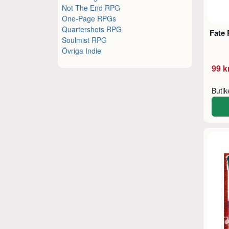
Not The End RPG
One-Page RPGs
Quartershots RPG
Fate
Soulmist RPG
Övriga Indie
99 k
Buti