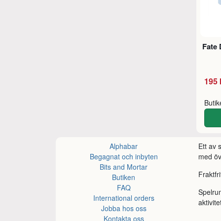
Fate 
195 
Buti
Alphabar
Ett av
Begagnat och inbyten
med öve
Bits and Mortar
Fraktfr
Butiken
FAQ
Spelru
International orders
aktivite
Jobba hos oss
Kontakta oss