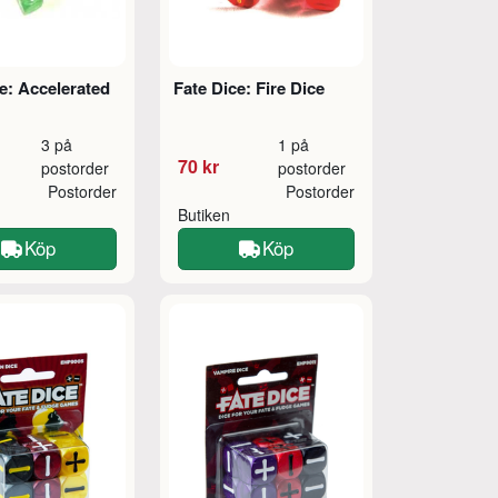
e: Accelerated
Fate Dice: Fire Dice
3 på
1 på
70 kr
postorder
postorder
Postorder
Postorder
Butiken
Köp
Köp