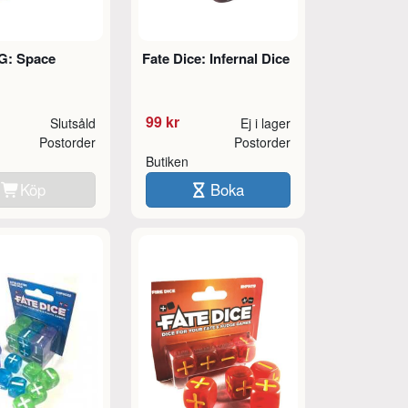
G: Space
Fate Dice: Infernal Dice
99 kr
Slutsåld
Ej i lager
Postorder
Postorder
Butiken
Köp
Boka