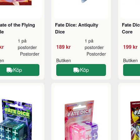
ate of the Flying
Fate Dice: Antiquity
Fate Dic
le
Dice
Core
1 på
1 på
kr
189 kr
199 kr
postorder
postorder
Postorder
Postorder
ken
Butiken
Butiken
Köp
Köp