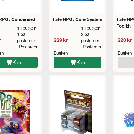
 RPG: Condensed
Fate RPG: Core System
Fate RP
Toolkit
1 i butiken
1 i butiken
1 på
2 på
r
269 kr
220 kr
postorder
postorder
Postorder
Postorder
ken
Butiken
Butiken
Köp
Köp