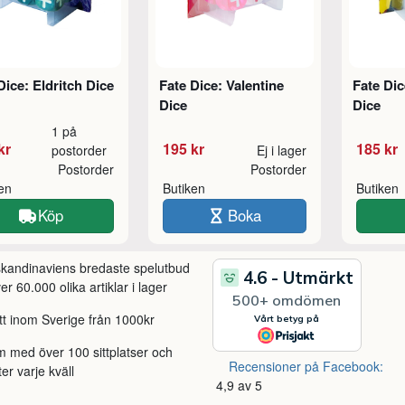
Dice: Eldritch Dice
Fate Dice: Valentine
Fate Dic
Dice
Dice
1 på
kr
195 kr
185 kr
postorder
Ej i lager
Postorder
Postorder
ken
Butiken
Butiken
Köp
Boka
 skandinaviens bredaste spelutbud
r 60.000 olika artiklar i lager
itt inom Sverige från 1000kr
m med över 100 sittplatser och
Recensioner på Facebook:
ter varje kväll
4,9 av 5