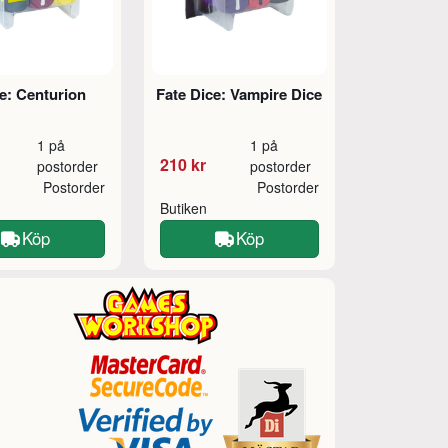
e: Centurion
Fate Dice: Vampire Dice
1 på
1 på
210 kr
postorder
postorder
Postorder
Postorder
Butiken
Köp
Köp