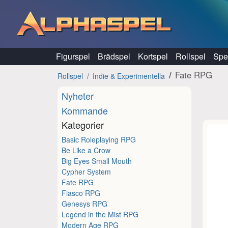
Hoppa till innehåll
Figurspel
Brädspel
Kortspel
Rollspel
Spel
Fate RPG
Rollspel
Indie & Experimentella
Nyheter
Kommande
Kategorier
Basic Roleplaying RPG
Be Like a Crow
Big Eyes Small Mouth
Cypher System
Fate RPG
Fiasco RPG
Genesys RPG
Legend in the Mist RPG
Modern Age RPG