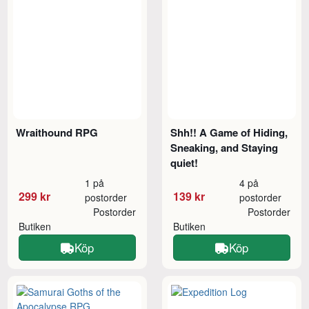
Wraithound RPG
Shh!! A Game of Hiding,
Sneaking, and Staying
quiet!
1 på
4 på
299 kr
139 kr
postorder
postorder
Postorder
Postorder
Butiken
Butiken
Köp
Köp