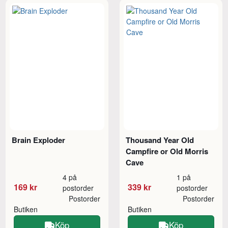
Brain Exploder
Thousand Year Old
Campfire or Old Morris
Cave
4 på
1 på
169 kr
339 kr
postorder
postorder
Postorder
Postorder
Butiken
Butiken
Köp
Köp