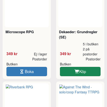
Microscope RPG
Dekaeder: Grundregler
(SE)
5 i butiken
2 på
349 kr
349 kr
Ej i lager
postorder
Postorder
Postorder
Butiken
Butiken
Boka
Köp