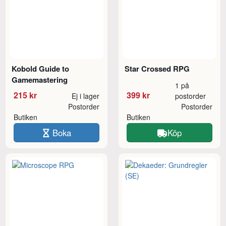
Kobold Guide to
Star Crossed RPG
Gamemastering
1 på
215 kr
399 kr
Ej i lager
postorder
Postorder
Postorder
Butiken
Butiken
Boka
Köp