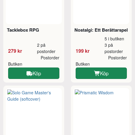
Tacklebox RPG
Nostalgi: Ett Berättarspel
5 i butiken
2 på
3 på
279 kr
199 kr
postorder
postorder
Postorder
Postorder
Butiken
Butiken
Köp
Köp