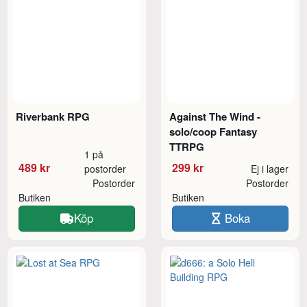
Riverbank RPG
Against The Wind -
solo/coop Fantasy
TTRPG
1 på
489 kr
299 kr
postorder
Ej i lager
Postorder
Postorder
Butiken
Butiken
Köp
Boka