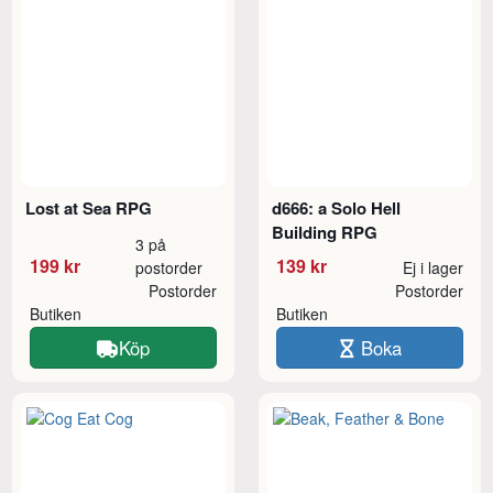
Lost at Sea RPG
d666: a Solo Hell
Building RPG
3 på
199 kr
139 kr
postorder
Ej i lager
Postorder
Postorder
Butiken
Butiken
Köp
Boka