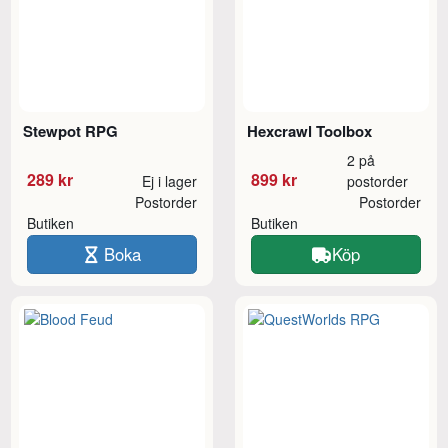
Stewpot RPG
Hexcrawl Toolbox
2 på
289 kr
899 kr
Ej i lager
postorder
Postorder
Postorder
Butiken
Butiken
Boka
Köp