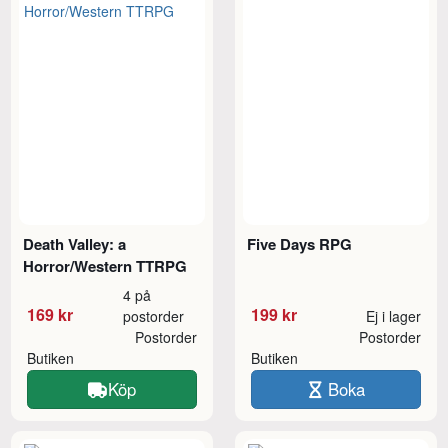
Death Valley: a
Five Days RPG
Horror/Western TTRPG
4 på
169 kr
199 kr
postorder
Ej i lager
Postorder
Postorder
Butiken
Butiken
Köp
Boka