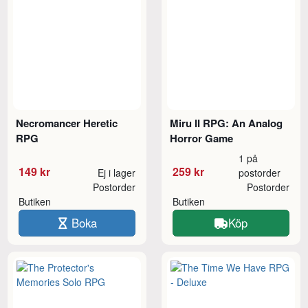
Necromancer Heretic
Miru II RPG: An Analog
RPG
Horror Game
1 på
149 kr
259 kr
Ej i lager
postorder
Postorder
Postorder
Butiken
Butiken
Boka
Köp