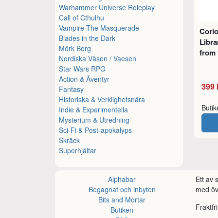
Warhammer Universe Roleplay
Call of Cthulhu
Vampire The Masquerade
Corio
Blades in the Dark
Libra
Mörk Borg
from 
Nordiska Väsen / Vaesen
Star Wars RPG
Action & Äventyr
399 
Fantasy
Historiska & Verklighetsnära
Buti
Indie & Experimentella
Mysterium & Utredning
Sci-Fi & Post-apokalyps
Skräck
Superhjältar
Alphabar
Ett av
Begagnat och inbyten
med öve
Bits and Mortar
Fraktfr
Butiken