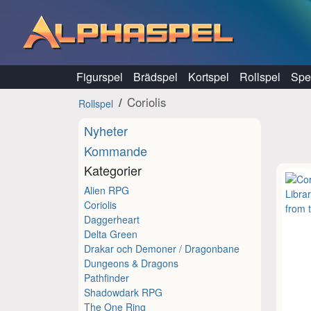
Hoppa till innehåll
Figurspel
Brädspel
Kortspel
Rollspel
Spel
Coriolis
Rollspel
Nyheter
Kommande
Kategorier
Alien RPG
Coriolis
Daggerheart
Delta Green
Drakar och Demoner / Dragonbane
Dungeons & Dragons
Pathfinder
Shadowdark RPG
The One Ring