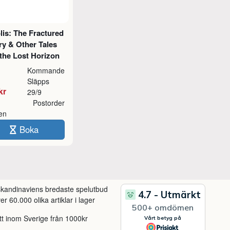
lis: The Fractured
ry & Other Tales
the Lost Horizon
Kommande
Släpps
kr
29/9
Postorder
ken
Boka
 skandinaviens bredaste spelutbud
r 60.000 olika artiklar i lager
itt inom Sverige från 1000kr