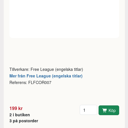
Tillverkare: Free League (engelska titlar)
Mer från Free League (engelska titlar)
Referens: FLFCOR007
Antal
199 kr
Köp
2 i butiken
3 på postorder