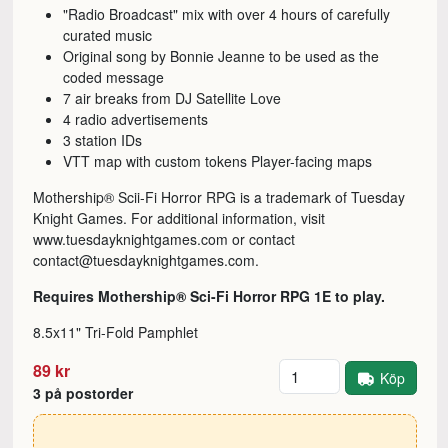
"Radio Broadcast" mix with over 4 hours of carefully
curated music
Original song by Bonnie Jeanne to be used as the
coded message
7 air breaks from DJ Satellite Love
4 radio advertisements
3 station IDs
VTT map with custom tokens Player-facing maps
Mothership® Scii-Fi Horror RPG is a trademark of Tuesday
Knight Games. For additional information, visit
www.tuesdayknightgames.com or contact
contact@tuesdayknightgames.com.
Requires Mothership® Sci-Fi Horror RPG 1E to play.
8.5x11" Tri-Fold Pamphlet
Antal
89 kr
Köp
3 på postorder