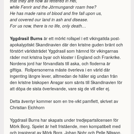
that they are now all fettered in Hel,
while Fenrir and the Jörmungandr roam free?
He has made rains of blood and fire fall upon us,
and covered our land in ash and disease.
For us now, there is no life, only death…
Yggdrasil Burns
är ett mörkt rollspel i ett vikingatida post-
apokalyptiskt Skandinavien där den kristne guden bränt och
förstört världsträdet Yggdrasil som hämnd för vikingarnas
räder mot kristna byar och kloster i England och Frankrike.
Nordens jord har förvandlats till aska, och floderna är
giftiga. Rollpersonerna måste överleva i en värld där
ingenting längre lever, alltmedan de håller sig undan från
den kristne biskopen Ansgar som sänts till Skandinavien för
att döpa de sista överlevande, vare sig de vill eller ej.
Detta äventyr kommer som en tre-vikt pamflett, skrivet av
Christian Eichhorn
Yggdrasil Burns har skapats under tredjepartslicensen för
Mörk Borg. Spelet är helt fristående, men kompatibelt med
och inspirerat av Mörk Borg. Johan Nohr och Pelle Nilsson,