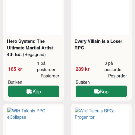
Hero System: The
Every Villain is a Loser
Ultimate Martial Artist
RPG
4th Ed.
(Begagnad)
1 på
3 på
165 kr
289 kr
postorder
postorder
Postorder
Postorder
Butiken
Butiken
Köp
Köp