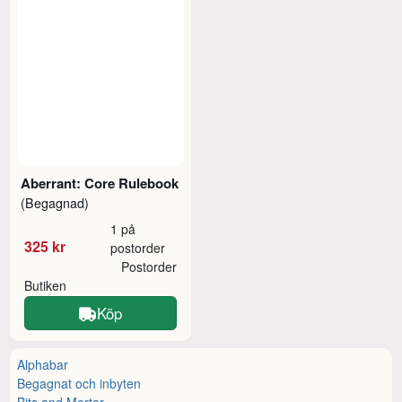
Aberrant: Core Rulebook
(Begagnad)
1 på
325 kr
postorder
Postorder
Butiken
Köp
Alphabar
Begagnat och inbyten
Bits and Mortar