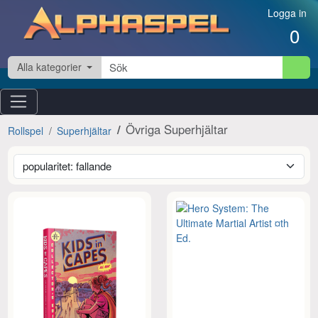
Hoppa till innehåll
Logga in
0
Alla kategorier
Övriga Superhjältar
Rollspel
Superhjältar