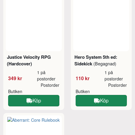
Justice Velocity RPG
Hero System 5th ed:
(Hardcover)
Sidekick
(Begagnad)
1 på
1 på
349 kr
110 kr
postorder
postorder
Postorder
Postorder
Butiken
Butiken
Köp
Köp