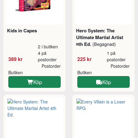
Kids in Capes
Hero System: The
Ultimate Martial Artist
¤th Ed.
(Begagnad)
2 i butiken
4 på
1 på
389 kr
225 kr
postorder
postorder
Postorder
Postorder
Butiken
Butiken
Köp
Köp