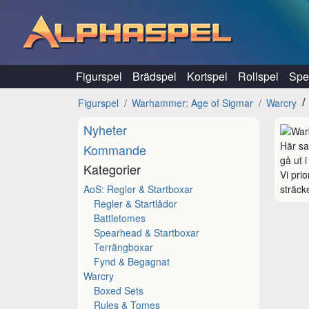
Hoppa till innehåll
Figurspel
Brädspel
Kortspel
Rollspel
Spel
Figurspel
Warhammer: Age of Sigmar
Warcry
Nyheter
Här sa
Kommande
gå ut i 
Kategorier
Vi prio
AoS: Regler & Startboxar
sträck
Regler & Startlådor
Battletomes
Spearhead & Startboxar
Terrängboxar
Fynd & Begagnat
Warcry
Boxed Sets
Rules & Tomes