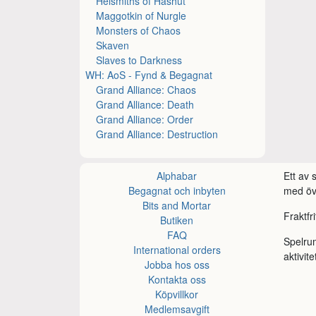
Helsmiths of Hashut
Maggotkin of Nurgle
Monsters of Chaos
Skaven
Slaves to Darkness
WH: AoS - Fynd & Begagnat
Grand Alliance: Chaos
Grand Alliance: Death
Grand Alliance: Order
Grand Alliance: Destruction
Alphabar
Ett av
Begagnat och inbyten
med öve
Bits and Mortar
Fraktfr
Butiken
FAQ
Spelru
International orders
aktivite
Jobba hos oss
Kontakta oss
Köpvillkor
Medlemsavgift