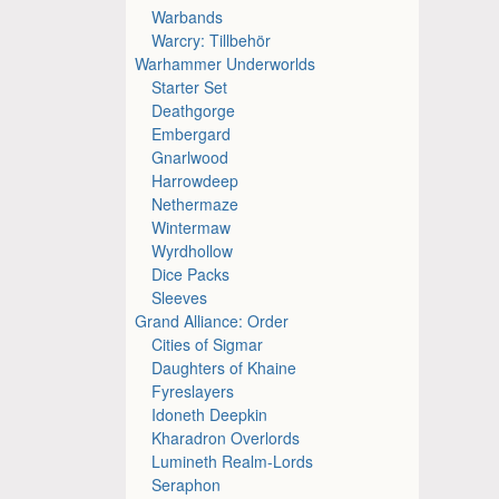
Warbands
Warcry: Tillbehör
Warhammer Underworlds
Starter Set
Deathgorge
Embergard
Gnarlwood
Harrowdeep
Nethermaze
Wintermaw
Wyrdhollow
Dice Packs
Sleeves
Grand Alliance: Order
Cities of Sigmar
Daughters of Khaine
Fyreslayers
Idoneth Deepkin
Kharadron Overlords
Lumineth Realm-Lords
Seraphon