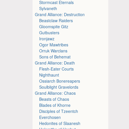
Stormcast Eternals
Sylvaneth
Grand Alliance: Destruction
Beastclaw Raiders
Gloomspite Gitz
Gutbusters
Ironjawz
Ogor Mawtribes
Orruk Warclans
Sons of Behemat
Grand Alliance: Death
Flesh-Eater Courts
Nighthaunt
Ossiarch Bonereapers
Soulblight Gravelords
Grand Alliance: Chaos
Beasts of Chaos
Blades of Khorne
Disciples of Tzeentch
Everchosen
Hedonites of Slaanesh