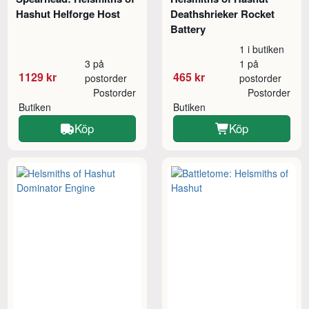
Hashut Helforge Host
Deathshrieker Rocket
Battery
1 i butiken
3 på
1 på
1129 kr
465 kr
postorder
postorder
Postorder
Postorder
Butiken
Butiken
Köp
Köp