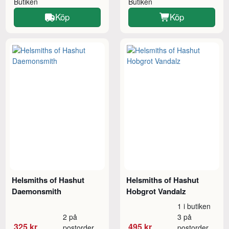
Butiken
Butiken
Köp
Köp
Helsmiths of Hashut
Helsmiths of Hashut
Daemonsmith
Hobgrot Vandalz
1 i butiken
2 på
3 på
325 kr
495 kr
postorder
postorder