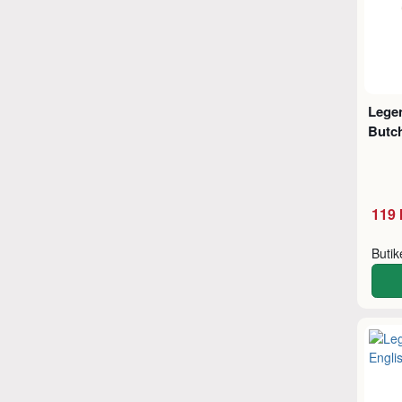
Legen
Butc
119 
Buti