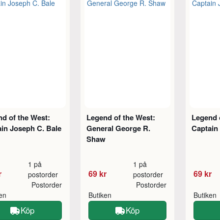
d of the West:
Legend of the West:
Legend 
in Joseph C. Bale
General George R.
Captain
Shaw
1 på
1 på
r
69 kr
69 kr
postorder
postorder
Postorder
Postorder
ken
Butiken
Butiken
Köp
Köp