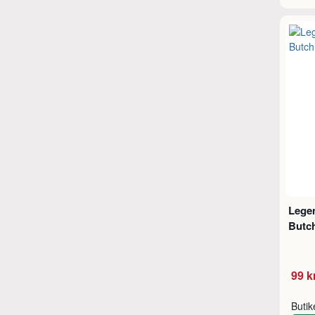
Legen
Butc
99 k
Buti