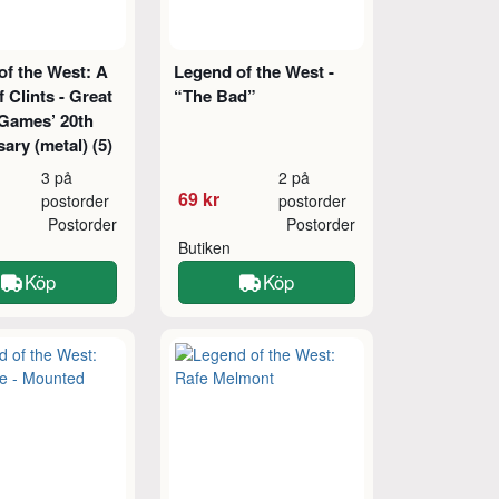
of the West: A
Legend of the West -
f Clints - Great
“The Bad”
Games’ 20th
ary (metal) (5)
3 på
2 på
69 kr
postorder
postorder
Postorder
Postorder
Butiken
Köp
Köp