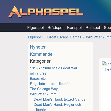
Hoppa till innehåll
Figurspel
Brädspel
Kortspel
Rollspel
Spel
Figurspel
Great Escape Games
Wild West 28m
Nyheter
Kommande
Kategorier
1914 - 12mm scale Great War
miniatures
Bases Etc
Regelböcker och tillbehör
The Chicago Way
Wild West 28mm
Dead Man's Hand: Boxed Gangs
Dead Man's Hand: Regler och
tillbehör