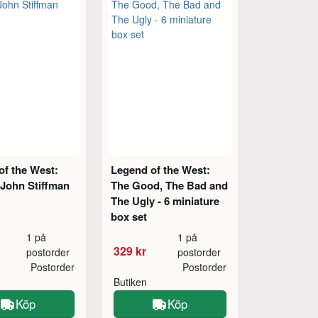
of the West:
Legend of the West:
 John Stiffman
The Good, The Bad and
The Ugly - 6 miniature
box set
1 på
1 på
329 kr
postorder
postorder
Postorder
Postorder
Butiken
Köp
Köp