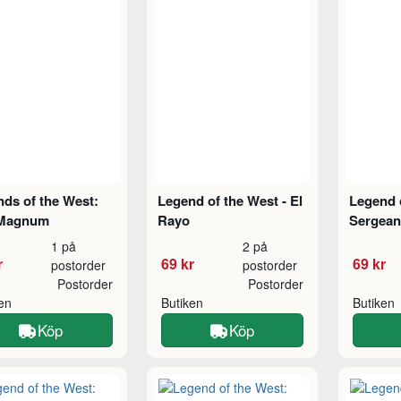
ds of the West:
Legend of the West - El
Legend 
Magnum
Rayo
Sergean
1 på
2 på
r
69 kr
69 kr
postorder
postorder
Postorder
Postorder
ken
Butiken
Butiken
Köp
Köp