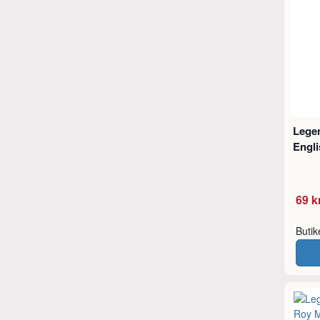
Legen
Engl
69 k
Buti