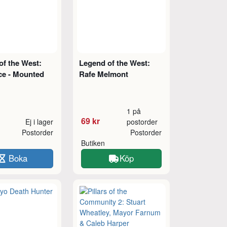
of the West:
Legend of the West:
e - Mounted
Rafe Melmont
1 på
69 kr
Ej i lager
postorder
Postorder
Postorder
Butiken
Boka
Köp