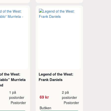
of the West:
Legend of the West:
iablo” Murrieta
Frank Daniels
ed
1 på
2 på
69 kr
postorder
postorder
Postorder
Postorder
Butiken