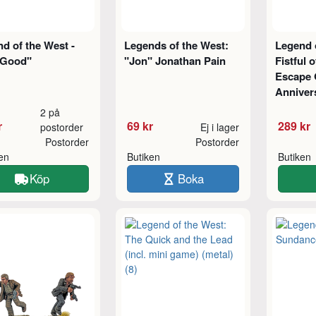
d of the West -
Legends of the West:
Legend 
 Good"
"Jon" Jonathan Pain
Fistful o
Escape 
Annivers
2 på
r
69 kr
289 kr
postorder
Ej i lager
Postorder
Postorder
ken
Butiken
Butiken
Köp
Boka