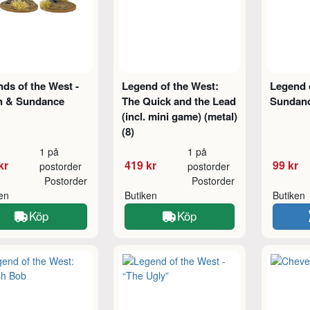
ds of the West -
Legend of the West:
Legend 
h & Sundance
The Quick and the Lead
Sundanc
(incl. mini game) (metal)
(8)
1 på
1 på
kr
419 kr
99 kr
postorder
postorder
Postorder
Postorder
ken
Butiken
Butiken
Köp
Köp