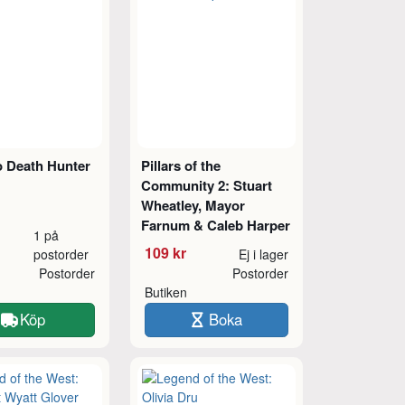
 Death Hunter
Pillars of the
Community 2: Stuart
Wheatley, Mayor
Farnum & Caleb Harper
1 på
109 kr
postorder
Ej i lager
Postorder
Postorder
Butiken
Köp
Boka