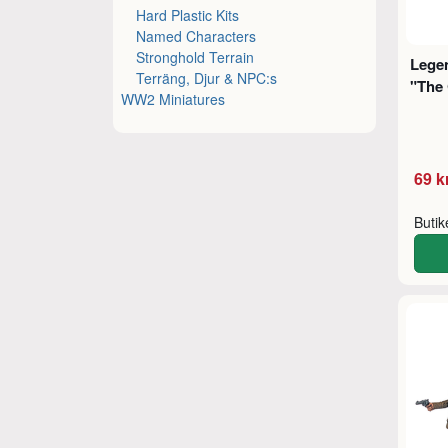
Hard Plastic Kits
Named Characters
Stronghold Terrain
Legen
Terräng, Djur & NPC:s
"The
WW2 Miniatures
69 k
Buti