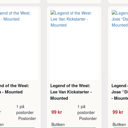
d of the West:
Legend of the West:
Legend 
h - Mounted
Lee Van Kickstarter -
Jose “D
Mounted
- Mount
1 på
1 på
r
99 kr
99 kr
postorder
postorder
Postorder
Postorder
ken
Butiken
Butiken