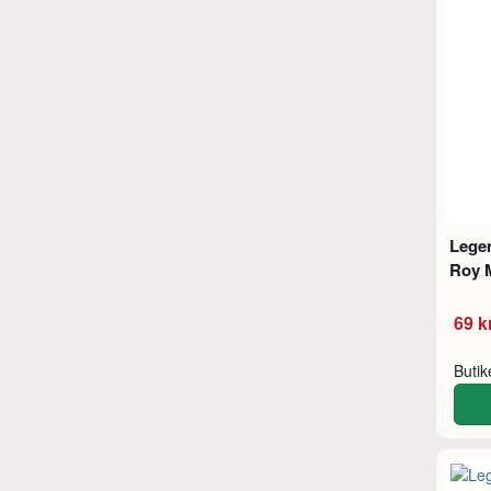
Legen
Roy 
69 k
Buti