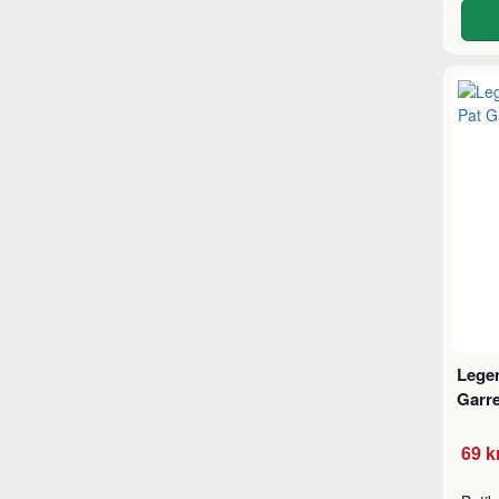
Legen
Garre
69 k