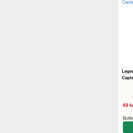
Legen
Capta
69 k
Buti