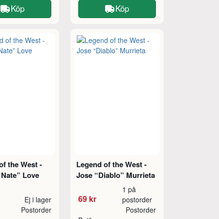
Köp
Köp
f the West -
Legend of the West -
“Nate” Love
Jose “Diablo” Murrieta
1 på
69 kr
Ej i lager
postorder
Postorder
Postorder