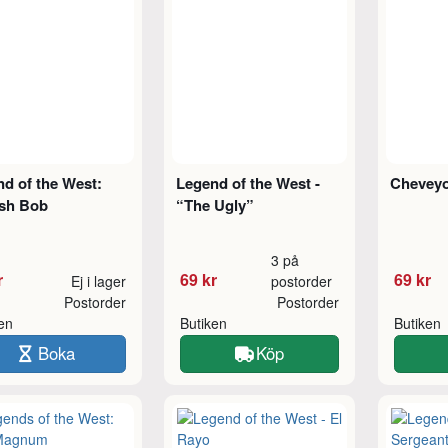
d of the West:
Legend of the West -
Cheveyo
ish Bob
“The Ugly”
3 på
r
69 kr
69 kr
Ej i lager
postorder
Postorder
Postorder
ken
Butiken
Butiken
Boka
Köp