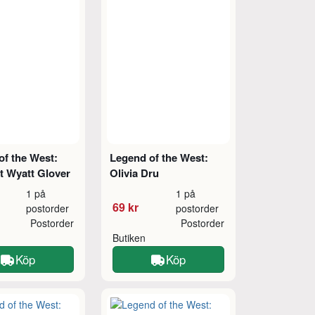
of the West:
Legend of the West:
t Wyatt Glover
Olivia Dru
1 på
1 på
69 kr
postorder
postorder
Postorder
Postorder
Butiken
Köp
Köp