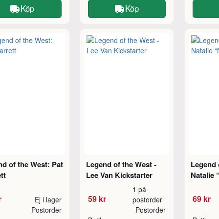
Köp
Köp
d of the West: Pat
Legend of the West -
Legend o
tt
Lee Van Kickstarter
Natalie 
1 på
r
59 kr
69 kr
Ej i lager
postorder
Postorder
Postorder