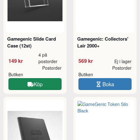
Gamegenic Slide Card
Gamegenic: Collectors'
Case (12st)
Lair 2000+
4 på
149 kr
569 kr
postorder
Ej i lager
Postorder
Postorder
Butiken
Butiken
Köp
Boka