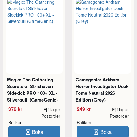
Magic: The Gathering
Gamegenic: Arkham
Secrets of Strixhaven
Horror Investigator Deck
Sidekick PRO 100+ XL -
Tome Neutral 2026
Silverquill (GameGenic)
Edition (Grey)
379 kr
249 kr
Ej i lager
Ej i lager
Postorder
Postorder
Butiken
Butiken
Boka
Boka