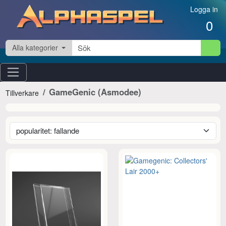
Hoppa till innehåll
Logga in
0
Alla kategorier
GameGenic (Asmodee)
Tillverkare