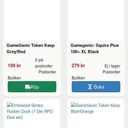
GameGenic Token Keep
Gamegenic: Squire Plus
Grey/Red
100+ XL Black
2 på
109 kr
279 kr
postorder
Ej i lager
Postorder
Postorder
Butiken
Butiken
Köp
Boka