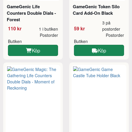
GameGenic Life
GameGenic Token Silo
Counters Double Dials -
Card Add-On Black
Forest
3 på
110 kr
59 kr
1 i butiken
postorder
Postorder
Postorder
Butiken
Butiken
Köp
Köp