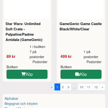
Star Wars: Unlimited
GameGenic Game Castle
Soft Crate -
Black/White/Clear
Palpatine/Padme
Amidala (GameGenic)
1 i butiken
7 på
1 på
89 kr
499 kr
postorder
postorder
Postorder
Postorder
Butiken
Butiken
Köp
Köp
«
1
2
3
...
10
11
12
»
Alphabar
Begagnat och inbyten