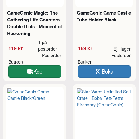
GameGenic Magic: The
GameGenic Game Castle
Gathering Life Counters
Tube Holder Black
Double Dials - Moment of
Reckoning
1 på
119 kr
169 kr
postorder
Ej i lager
Postorder
Postorder
Butiken
Butiken
Köp
Boka