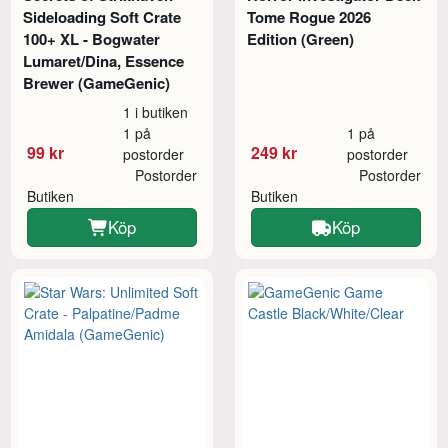
Sideloading Soft Crate
Tome Rogue 2026
100+ XL - Bogwater
Edition (Green)
Lumaret/Dina, Essence
Brewer (GameGenic)
1 i butiken
1 på
1 på
99 kr
249 kr
postorder
postorder
Postorder
Postorder
Butiken
Butiken
Köp
Köp