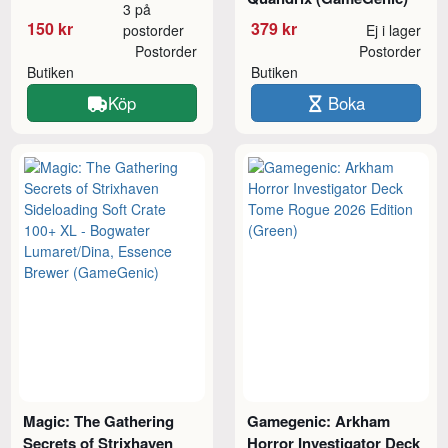
3 på
150 kr
379 kr
postorder
Ej i lager
Postorder
Postorder
Butiken
Butiken
Köp
Boka
Magic: The Gathering
Gamegenic: Arkham
Secrets of Strixhaven
Horror Investigator Deck