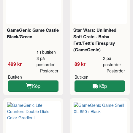
GameGenic Game Castle
Star Wars: Unlimited
Black/Green
Soft Crate - Boba
Fett/Fett's Firespray
(GameGenic)
1 i butiken
3 på
2 på
499 kr
89 kr
postorder
postorder
Postorder
Postorder
Butiken
Butiken
Köp
Köp