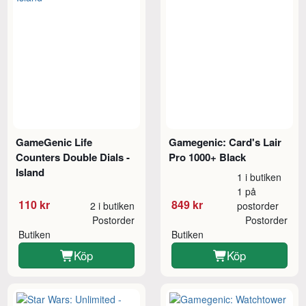
GameGenic Life
Gamegenic: Card's Lair
Counters Double Dials -
Pro 1000+ Black
Island
1 i butiken
1 på
110 kr
849 kr
2 i butiken
postorder
Postorder
Postorder
Butiken
Butiken
Köp
Köp