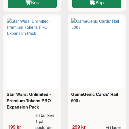
Köp
Köp
Star Wars: Unlimited -
GameGenic Cards' Rail
Premium Tokens PRO
500+
Expansion Pack
3 i butiken
1 på
199 kr
299 kr
postorder
Ej i lager