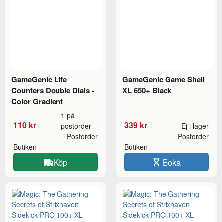
GameGenic Life
GameGenic Game Shell
Counters Double Dials -
XL 650+ Black
Color Gradient
1 på
110 kr
339 kr
postorder
Ej i lager
Postorder
Postorder
Butiken
Butiken
Köp
Boka