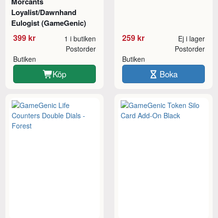
Morcants
Loyalist/Dawnhand
Eulogist (GameGenic)
399 kr
259 kr
1 i butiken
Ej i lager
Postorder
Postorder
Butiken
Butiken
Köp
Boka