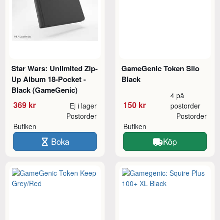
Star Wars: Unlimited Zip-
GameGenic Token Silo
Up Album 18-Pocket -
Black
Black (GameGenic)
4 på
369 kr
150 kr
Ej i lager
postorder
Postorder
Postorder
Butiken
Butiken
Boka
Köp