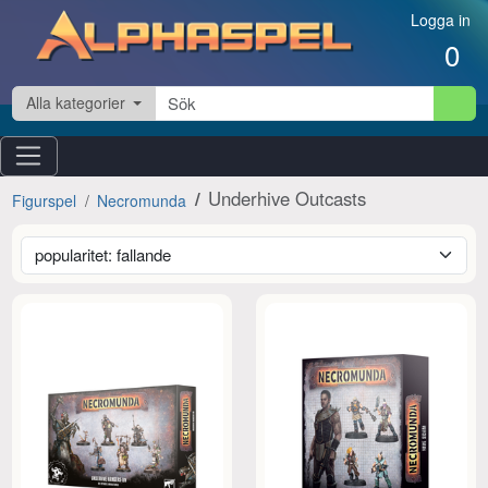
Hoppa till innehåll
Logga in
0
Alla kategorier
Underhive Outcasts
Figurspel
Necromunda