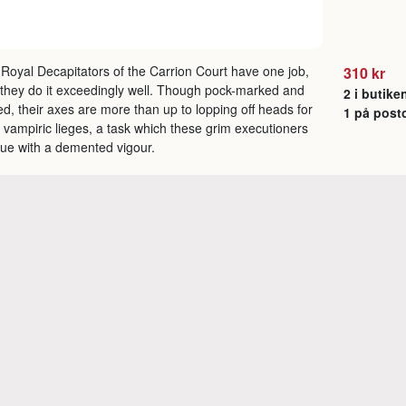
Royal Decapitators of the Carrion Court have one job,
310 kr
they do it exceedingly well. Though pock-marked and
2 i butike
ed, their axes are more than up to lopping off heads for
1 på post
r vampiric lieges, a task which these grim executioners
ue with a demented vigour.