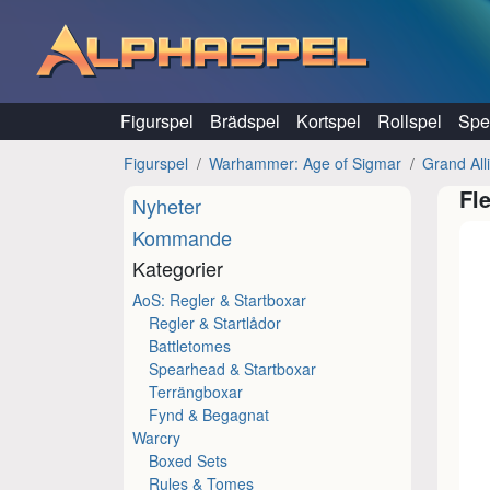
Hoppa till innehåll
Figurspel
Brädspel
Kortspel
Rollspel
Spel
Figurspel
Warhammer: Age of Sigmar
Grand All
Fl
Nyheter
Kommande
Kategorier
AoS: Regler & Startboxar
Regler & Startlådor
Battletomes
Spearhead & Startboxar
Terrängboxar
Fynd & Begagnat
Warcry
Boxed Sets
Rules & Tomes