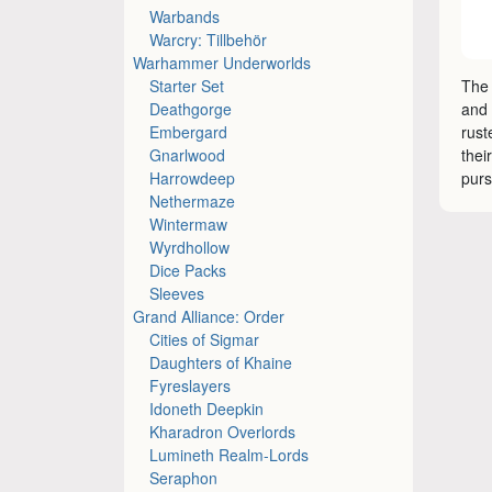
Warbands
Warcry: Tillbehör
Warhammer Underworlds
Starter Set
The 
Deathgorge
and 
Embergard
rust
Gnarlwood
thei
Harrowdeep
purs
Nethermaze
Wintermaw
Wyrdhollow
Dice Packs
Sleeves
Grand Alliance: Order
Cities of Sigmar
Daughters of Khaine
Fyreslayers
Idoneth Deepkin
Kharadron Overlords
Lumineth Realm-Lords
Seraphon