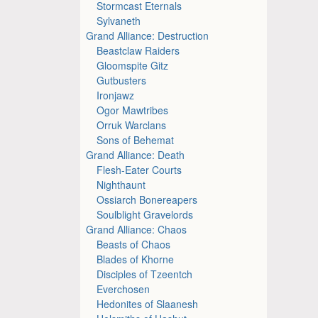
Stormcast Eternals
Sylvaneth
Grand Alliance: Destruction
Beastclaw Raiders
Gloomspite Gitz
Gutbusters
Ironjawz
Ogor Mawtribes
Orruk Warclans
Sons of Behemat
Grand Alliance: Death
Flesh-Eater Courts
Nighthaunt
Ossiarch Bonereapers
Soulblight Gravelords
Grand Alliance: Chaos
Beasts of Chaos
Blades of Khorne
Disciples of Tzeentch
Everchosen
Hedonites of Slaanesh