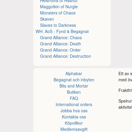
Helsmiths of Hashut
Maggotkin of Nurgle
Monsters of Chaos
Skaven
Slaves to Darkness
WH: AoS - Fynd & Begagnat
Grand Alliance: Chaos
Grand Alliance: Death
Grand Alliance: Order
Grand Alliance: Destruction
Alphabar
Ett av
Begagnat och inbyten
med öve
Bits and Mortar
Fraktfr
Butiken
FAQ
Spelru
International orders
aktivite
Jobba hos oss
Kontakta oss
Köpvillkor
Medlemsavgift