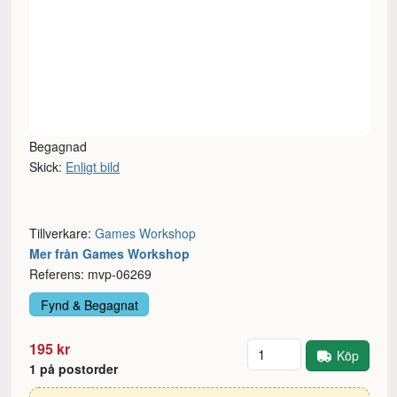
Begagnad
Skick:
Enligt bild
Tillverkare:
Games Workshop
Mer från Games Workshop
Referens: mvp-06269
Fynd & Begagnat
Antal
195 kr
Köp
1 på postorder