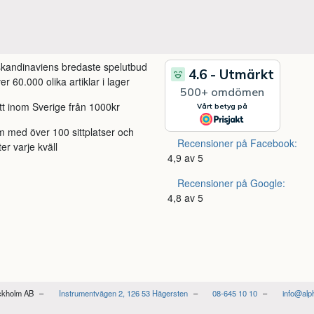
 skandinaviens bredaste spelutbud
r 60.000 olika artiklar i lager
itt inom Sverige från 1000kr
m med över 100 sittplatser och
Recensioner på Facebook:
ter varje kväll
4,9 av 5
Recensioner på Google:
4,8 av 5
ockholm AB
Instrumentvägen 2, 126 53 Hägersten
08-645 10 10
info@alp