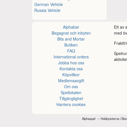
German Vehicle
Russia Vehicle
Alphabar
Ett av
Begagnat och inbyten
med öve
Bits and Mortar
Fraktfr
Butiken
FAQ
Spelru
International orders
aktivite
Jobba hos oss
Kontakta oss
Köpvillkor
Medlemsavgift
Om oss
Spellokalen
Tillgänglighet
Hantera cookies
Alphaspel
Hobbyisterna i St