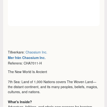
Tillverkare:
Chaosium Inc.
Mer från Chaosium Inc.
Referens: CHA7011-H
The New World Is Ancient
7th Sea: Land of 1,000 Nations covers The Woven Land—
the distant continent, and its many peoples, beliefs, magics,
cultures, and nations.
What's Inside?
Adventure, folklore, and whole new reasons for heroism