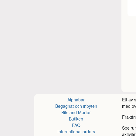
Alphabar
Ett av
Begagnat och inbyten
med öve
Bits and Mortar
Fraktfr
Butiken
FAQ
Spelru
International orders
aktivite