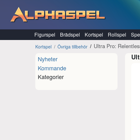
Hoppa till innehåll
Figurspel
Brädspel
Kortspel
Rollspel
Spel
Ultra Pro: Relentles
Kortspel
Övriga tillbehör
Ul
Nyheter
Kommande
Kategorier