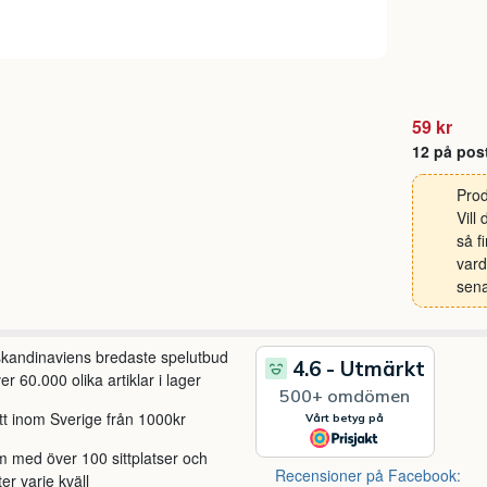
59 kr
12 på pos
Prod
Vill
så f
vard
sena
 skandinaviens bredaste spelutbud
r 60.000 olika artiklar i lager
itt inom Sverige från 1000kr
m med över 100 sittplatser och
Recensioner på Facebook:
ter varje kväll