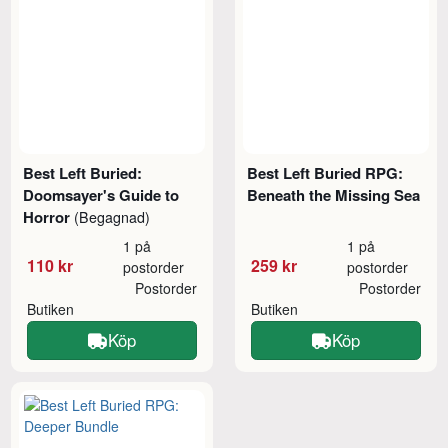
Best Left Buried:
Best Left Buried RPG:
Doomsayer's Guide to
Beneath the Missing Sea
Horror
(Begagnad)
1 på
1 på
110 kr
259 kr
postorder
postorder
Postorder
Postorder
Butiken
Butiken
Köp
Köp