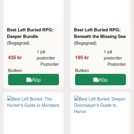
Best Left Buried RPG:
Best Left Buried RPG:
Deeper Bundle
Beneath the Missing Sea
(Begagnad)
(Begagnad)
1 på
1 på
435 kr
195 kr
postorder
postorder
Postorder
Postorder
Butiken
Butiken
Köp
Köp