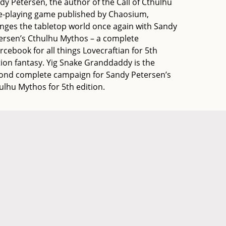
dy Petersen, the author of the Call of Cthulhu
e-playing game published by Chaosium,
nges the tabletop world once again with Sandy
ersen’s Cthulhu Mythos – a complete
rcebook for all things Lovecraftian for 5th
tion fantasy. Yig Snake Granddaddy is the
ond complete campaign for Sandy Petersen’s
ulhu Mythos for 5th edition.