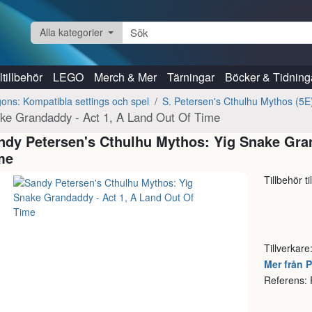
Alla kategorier
tillbehör
LEGO
Merch & Mer
Tärningar
Böcker & Tidning
ns: Kompatibla settings och spel
S. Petersen's Cthulhu Mythos (5E
ake Grandaddy - Act 1, A Land Out Of Time
ndy Petersen's Cthulhu Mythos: Yig Snake Gran
me
Tillbehör t
Tillverkare
Mer från 
Referens