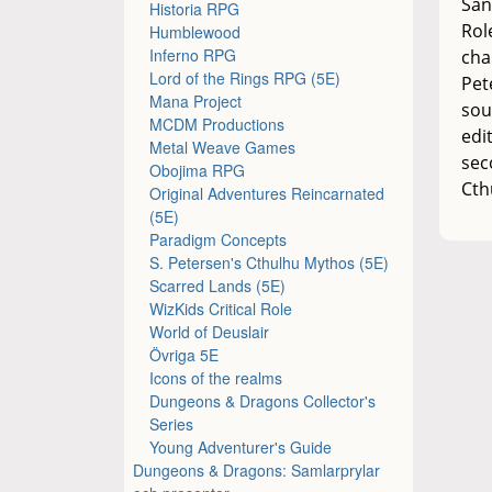
San
Historia RPG
Rol
Humblewood
Inferno RPG
cha
Lord of the Rings RPG (5E)
Pet
Mana Project
sou
MCDM Productions
edi
Metal Weave Games
sec
Obojima RPG
Cth
Original Adventures Reincarnated
(5E)
Paradigm Concepts
S. Petersen's Cthulhu Mythos (5E)
Scarred Lands (5E)
WizKids Critical Role
World of Deuslair
Övriga 5E
Icons of the realms
Dungeons & Dragons Collector's
Series
Young Adventurer's Guide
Dungeons & Dragons: Samlarprylar