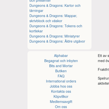
och presenter
Dungeons & Dragons: Kartor och
tärningar
Dungeons & Dragons: Mappar,
skrivblock och väskor
Dungeons & Dragons: Tokens och
kortlekar
Dungeons & Dragons: Miniatyrer
Dungeons & Dragons: Äldre utgåvor
Alphabar
Ett av
Begagnat och inbyten
med öve
Bits and Mortar
Fraktfr
Butiken
FAQ
Spelru
International orders
aktivite
Jobba hos oss
Kontakta oss
Köpvillkor
Medlemsavgift
Om oss