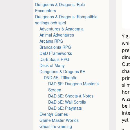
Dungeons & Dragons: Epic
Encounters
Dungeons & Dragons: Kompatibla
settings och spel
Adventures & Academia
Animal Adventures
Yig
Arcanis RPG
whi
Brancalonia RPG
pre
D&D Frameworks
din
Dark Souls RPG
Out
Deck of Many
cha
Dungeons & Dragons 5E
D&D 5E: Tillbehör
pri
D&D 5E: Dungeon Master's
sli
Screen
hor
D&D 5E: Sheets & Notes
wiz
D&D 5E: Wall Scrolls
bel
D&D 5E: Playmats
int
Eventyr Games
yet
Game Master Worlds
Ghostfire Gaming