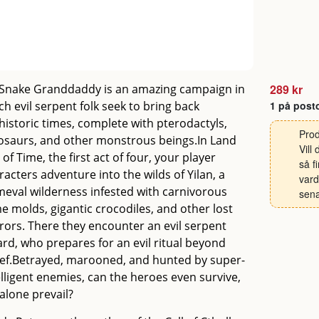
 Snake Granddaddy is an amazing campaign in
289 kr
ch evil serpent folk seek to bring back
1 på post
historic times, complete with pterodactyls,
Prod
osaurs, and other monstrous beings.In Land
Vill
 of Time, the first act of four, your player
så f
racters adventure into the wilds of Yilan, a
vard
meval wilderness infested with carnivorous
sena
me molds, gigantic crocodiles, and other lost
rors. There they encounter an evil serpent
ard, who prepares for an evil ritual beyond
ief.Betrayed, marooned, and hunted by super-
elligent enemies, can the heroes even survive,
 alone prevail?