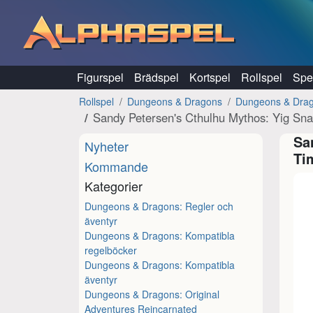
Hoppa till innehåll
Figurspel
Brädspel
Kortspel
Rollspel
Spel
Rollspel
Dungeons & Dragons
Dungeons & Drago
Sandy Petersen's Cthulhu Mythos: Yig Sn
Sa
Nyheter
Ti
Kommande
Kategorier
Dungeons & Dragons: Regler och
äventyr
Dungeons & Dragons: Kompatibla
regelböcker
Dungeons & Dragons: Kompatibla
äventyr
Dungeons & Dragons: Original
Adventures Reincarnated