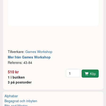
Tillverkare:
Games Workshop
Mer från Games Workshop
Referens: 43-84
Antal
510 kr
Köp
1 i butiken
3 på postorder
Alphabar
Begagnat och inbyten
Bits and Mortar