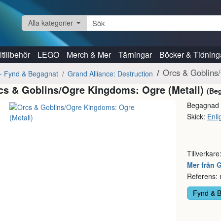
Alla kategorier
tillbehör
LEGO
Merch & Mer
Tärningar
Böcker & Tidning
Orcs & Goblins
- Fynd & Begagnat
Grand Alliance: Destruction
cs & Goblins/Ogre Kingdoms: Ogre (Metall)
(Be
Begagnad
Skick:
Enlig
Tillverkare
Mer från
Referens:
Fynd & 