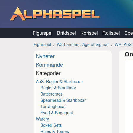
Hoppa till innehåll
Figurspel
Brädspel
Kortspel
Rollspel
Spel
Figurspel
Warhammer: Age of Sigmar
WH: AoS 
Or
Nyheter
Kommande
Kategorier
AoS: Regler & Startboxar
Regler & Startlådor
Battletomes
Spearhead & Startboxar
Terrängboxar
Fynd & Begagnat
Warcry
Boxed Sets
Rules & Tomes