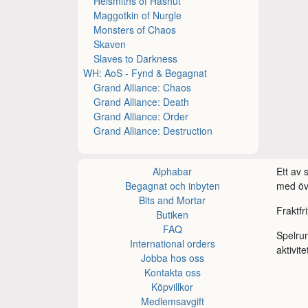
Helsmiths of Hashut
Maggotkin of Nurgle
Monsters of Chaos
Skaven
Slaves to Darkness
WH: AoS - Fynd & Begagnat
Grand Alliance: Chaos
Grand Alliance: Death
Grand Alliance: Order
Grand Alliance: Destruction
Alphabar
Ett av
Begagnat och inbyten
med öve
Bits and Mortar
Fraktfr
Butiken
FAQ
Spelru
International orders
aktivite
Jobba hos oss
Kontakta oss
Köpvillkor
Medlemsavgift