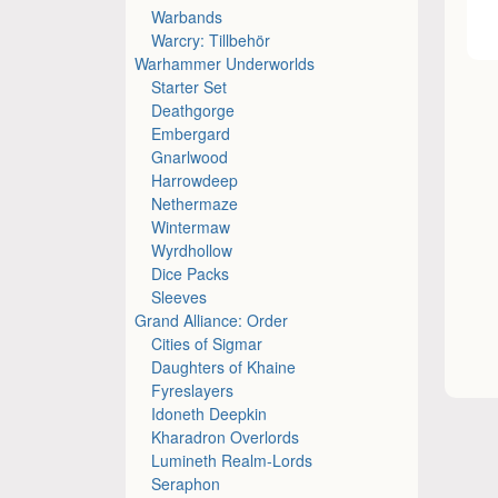
Warbands
Warcry: Tillbehör
Warhammer Underworlds
Starter Set
Deathgorge
Embergard
Gnarlwood
Harrowdeep
Nethermaze
Wintermaw
Wyrdhollow
Dice Packs
Sleeves
Grand Alliance: Order
Cities of Sigmar
Daughters of Khaine
Fyreslayers
Idoneth Deepkin
Kharadron Overlords
Lumineth Realm-Lords
Seraphon