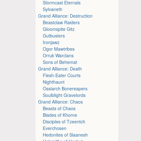
Stormcast Eternals
Sylvaneth
Grand Alliance: Destruction
Beastclaw Raiders
Gloomspite Gitz
Gutbusters
Ironjawz
Ogor Mawtribes
Orruk Warclans
Sons of Behemat
Grand Alliance: Death
Flesh-Eater Courts
Nighthaunt
Ossiarch Bonereapers
Soulblight Gravelords
Grand Alliance: Chaos
Beasts of Chaos
Blades of Khorne
Disciples of Tzeentch
Everchosen
Hedonites of Slaanesh