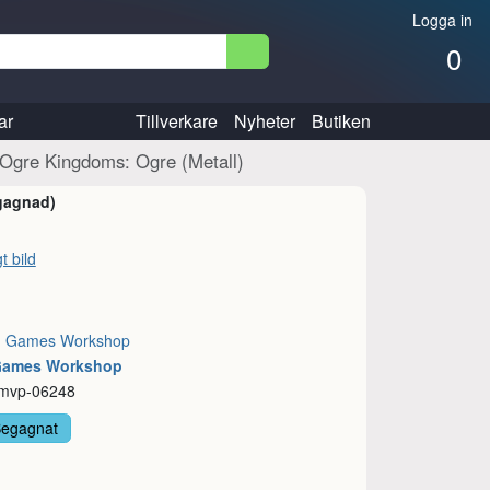
Logga in
0
ar
Tillverkare
Nyheter
Butiken
/Ogre Kingdoms: Ogre (Metall)
gagnad)
t bild
:
Games Workshop
 Games Workshop
 mvp-06248
Begagnat