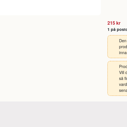
215 kr
1 på post
Den 
prod
inna
Prod
Vill
så f
vard
sena