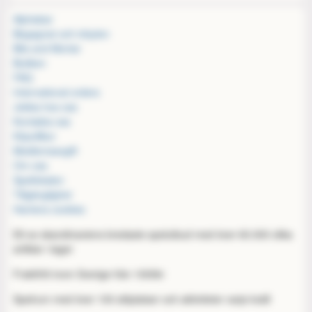
Alphabar
Begagnat och inbyten
Bits and Mortar
Butiken
FAQ
International orders
Jobba hos oss
Kontakta oss
Köpvillkor
Medlemsavgift
Om oss
Spellokalen
Tillgänglighet
Hantera cookies
Ett av skandinaviens bredaste spelutbud med över 60.000 olika
artiklar i lager
Fraktfritt inom Sverige från 1000kr
Spelrum med över 100 sittplatser och aktiviteter varje kväll