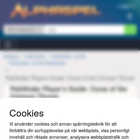
Hoppa till innehåll
Logga in
0
Alla kategorier
Rollspel
Pathfinder
Pathfinder 1st Ed
Pathfinder 1st Ed Rulebooks
Pathfinder Player's Guide: Curse of the Crimson Throne
Pathfinder Player's Guide: Curse of the
Crimson Throne
Cookies
Vi använder cookies och annan spårningsteknik för att
förbättra din surfupplevelse på vår webbplats, visa personligt
innehåll och riktade annonser, analysera webbplatstrafik och