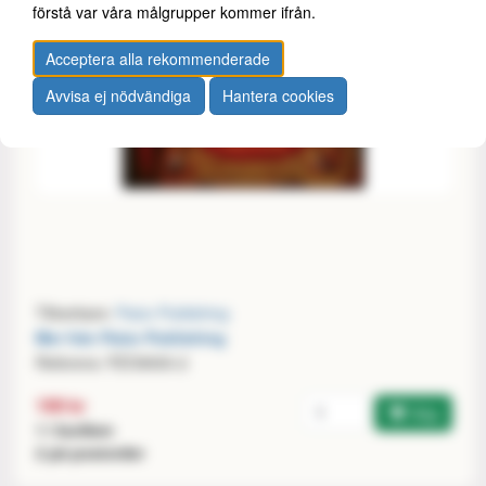
förstå var våra målgrupper kommer ifrån.
Acceptera alla rekommenderade
Avvisa ej nödvändiga
Hantera cookies
Tillverkare:
Paizo Publishing
Mer från Paizo Publishing
Referens: PZO9000-2
Antal
199 kr
Köp
1 i butiken
2 på postorder